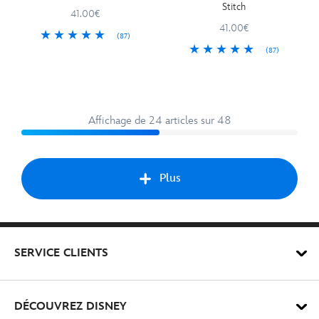
Stitch
41.00€
41.00€
(87)
(87)
Affichage de 24 articles sur 48
Plus
Suiv
SERVICE CLIENTS
DÉCOUVREZ DISNEY