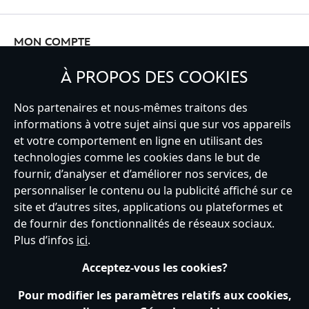
MON COMPTE
À PROPOS DES COOKIES
INSCRIVEZ-VOUS
Nos partenaires et nous-mêmes traitons des
informations à votre sujet ainsi que sur vos appareils
et votre comportement en ligne en utilisant des
technologies comme les cookies dans le but de
fournir, d’analyser et d’améliorer nos services, de
France
personnaliser le contenu ou la publicité affiché sur ce
site et d’autres sites, applications ou plateformes et
de fournir des fonctionnalités de réseaux sociaux.
Service clients
Conditions d’utilisation
Trouver un magasin
Plus d’infos
ici
.
Plan du site
Règles de respect de la vie privée
Acceptez-vous les cookies?
Politique de cookies
Notice relative à la confidentialité
Conditions générales de vente
Gérer vos paramètres des cookies
Pour modifier les paramètres relatifs aux cookies,
s172 Statements
Accessibility