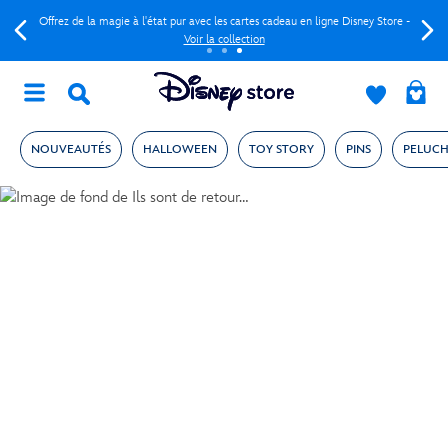
Offrez de la magie à l'état pur avec les cartes cadeau en ligne Disney Store -
Voir la collection
NOUVEAUTÉS
HALLOWEEN
TOY STORY
PINS
PELUCH