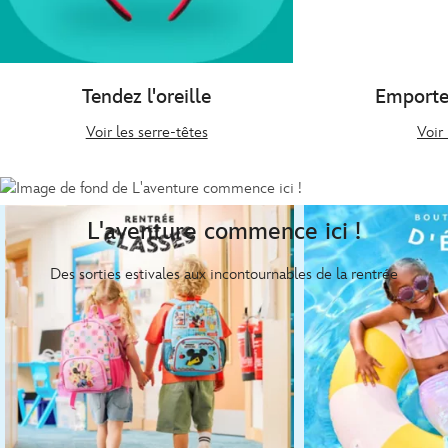
Tendez l'oreille
Emporte
Voir les serre-têtes
Voir 
L'aventure commence ici !
Des sorties estivales aux incontournables de la rentrée