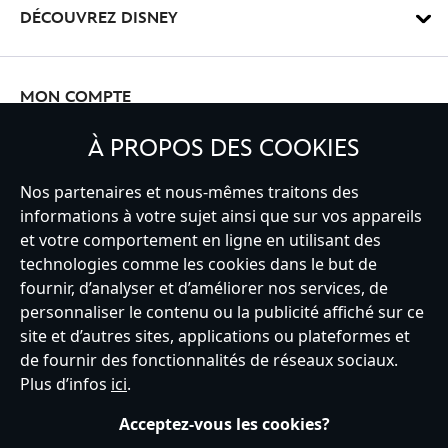
DÉCOUVREZ DISNEY
MON COMPTE
À PROPOS DES COOKIES
INSCRIVEZ-VOUS
Nos partenaires et nous-mêmes traitons des
informations à votre sujet ainsi que sur vos appareils
et votre comportement en ligne en utilisant des
technologies comme les cookies dans le but de
fournir, d’analyser et d’améliorer nos services, de
France
personnaliser le contenu ou la publicité affiché sur ce
site et d’autres sites, applications ou plateformes et
de fournir des fonctionnalités de réseaux sociaux.
Service clients
Conditions d’utilisation
Trouver un magasin
Plus d’infos
ici
.
Plan du site
Règles de respect de la vie privée
Acceptez-vous les cookies?
Politique de cookies
Notice relative à la confidentialité