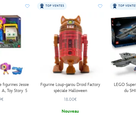
TOP VENTES
TOP VENTE
 figurines Jessie
Figurine Loup-garou Droid Factory
LEGO Super 
e A, Toy Story 5
spéciale Halloween
du SH
9€
18.00€
Nouveau