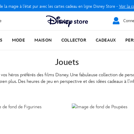
e la magie à l'état pur avec les cartes cadeau en ligne Disney Store -
Voir la c
e
Connec
S
MODE
MAISON
COLLECTOR
CADEAUX
PER
Jouets
e vos héros préférés des films Disney. Une fabuleuse collection de per
bien plus. Des heures de jeu en perspective et des idées cadeaux à l’inf