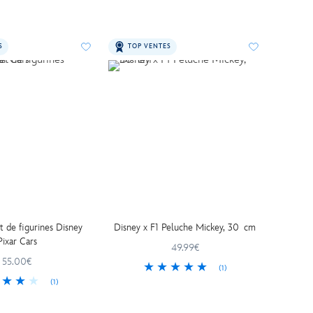
S
TOP VENTES
t de figurines Disney
Disney x F1 Peluche Mickey, 30 cm
Pixar Cars
49.99€
55.00€
(1)
(1)