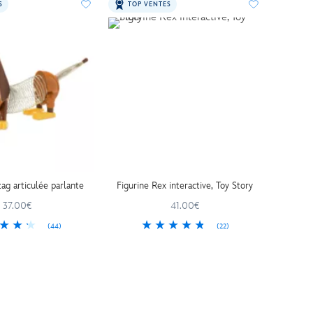
S
TOP VENTES
zag articulée parlante
Figurine Rex interactive, Toy Story
37.00€
41.00€
(44)
(22)