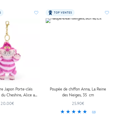
S
TOP VENTES
re Japon Porte-clés
Poupée de chiffon Anna, La Reine
 du Cheshire, Alice au
des Neiges, 35 cm
 Merveilles, 16 cm
20.00€
25.90€
(2)