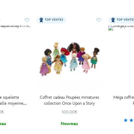
TOP VENTES
TOP VENTE
e squelette
Coffret cadeau Poupées miniatures
Méga coffre
aille moyenne,
collection Once Upon a Story
cm
0€
100.00€
eau
Nouveau