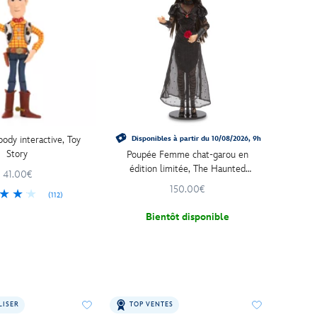
ody interactive, Toy
Disponibles à partir du 10/08/2026, 9h
Story
Poupée Femme chat-garou en
édition limitée, The Haunted
41.00€
Mansion, 43 cm
150.00€
(112)
Bientôt disponible
LISER
TOP VENTES