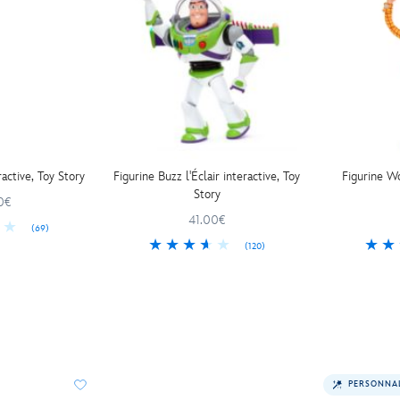
ractive, Toy Story
Figurine Buzz l'Éclair interactive, Toy
Figurine Wo
Story
0€
41.00€
(69)
(120)
PERSONNA