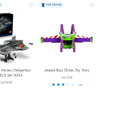
S
TOP VENTES
Heroes L’héliporteur
Jetpack Buzz l'Éclair, Toy Story
IELD Set 76354
46.00€
369.99€
(6)