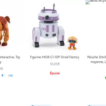
interactive, Toy
Figurine MO8-C1-10P Droid Factory
Peluche Stitc
ry
moyenne, L
18.00€
0€
Épuisé
(38)