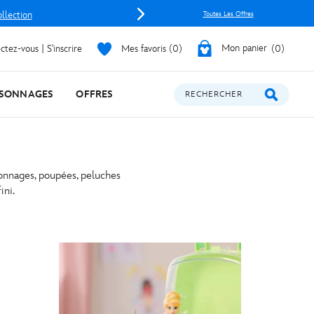
ollection
Toutes Les Offres
tez-vous | S'inscrire
Mes favoris
0
Mon panier
0
SONNAGES
OFFRES
RECHERCHER
sonnages, poupées, peluches
ini.