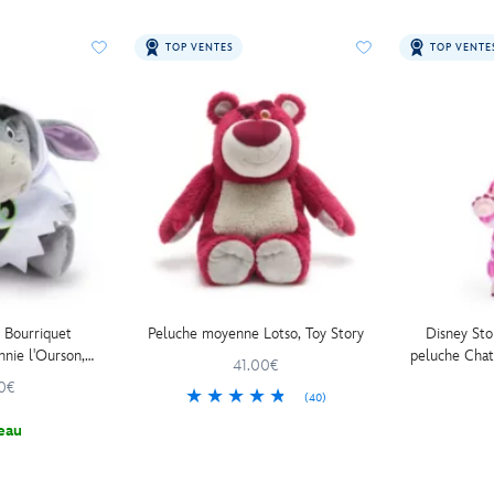
TOP VENTES
TOP VENTE
e Bourriquet
Peluche moyenne Lotso, Toy Story
Disney Sto
nnie l'Ourson,
peluche Chat
41.00€
cm
Pays des
0€
(40)
eau