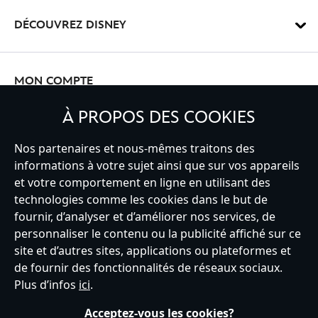
DÉCOUVREZ DISNEY
MON COMPTE
À PROPOS DES COOKIES
INSCRIVEZ-VOUS
Nos partenaires et nous-mêmes traitons des
informations à votre sujet ainsi que sur vos appareils
et votre comportement en ligne en utilisant des
technologies comme les cookies dans le but de
fournir, d’analyser et d’améliorer nos services, de
France
personnaliser le contenu ou la publicité affiché sur ce
site et d’autres sites, applications ou plateformes et
de fournir des fonctionnalités de réseaux sociaux.
Service clients
Conditions d’utilisation
Trouver un magasin
Plus d’infos
ici
.
Plan du site
Règles de respect de la vie privée
Acceptez-vous les cookies?
Politique de cookies
Notice relative à la confidentialité