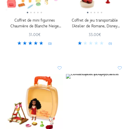
Coffret de mini figurines
Coffret de jeu transportable
Chaumière de Blanche Neige
l'Atelier de Romane, Disney
Once Upon a Story, Blanche
Pixar Cars
31.00€
33.00€
Neige et les Sept Nains
(3)
(1)