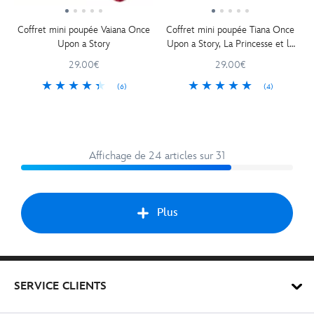
Coffret mini poupée Vaiana Once
Coffret mini poupée Tiana Once
Upon a Story
Upon a Story, La Princesse et la
Grenouille
29.00€
29.00€
(6)
(4)
Affichage de 24 articles sur 31
Plus
Suiv
SERVICE CLIENTS