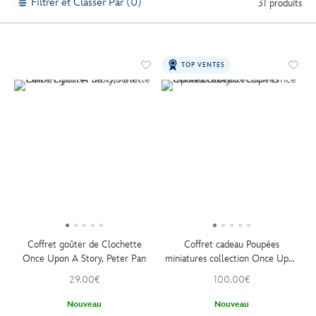
Filtrer et Classer Par (0)
31 produits
TOP VENTES
Coffret goûter de Clochette
Coffret cadeau Poupées
Once Upon A Story, Peter Pan
miniatures collection Once Upon
a Story
29.00€
100.00€
Nouveau
Nouveau