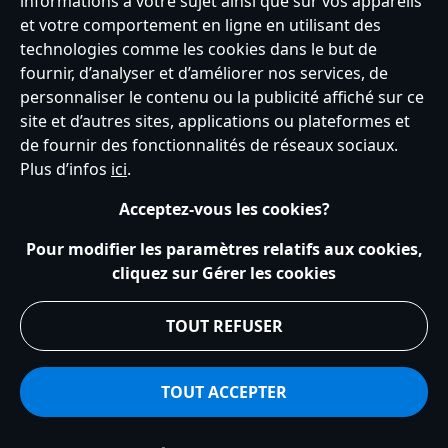
informations à votre sujet ainsi que sur vos appareils
et votre comportement en ligne en utilisant des
technologies comme les cookies dans le but de
fournir, d’analyser et d’améliorer nos services, de
France
personnaliser le contenu ou la publicité affiché sur ce
site et d’autres sites, applications ou plateformes et
de fournir des fonctionnalités de réseaux sociaux.
Service clients
Conditions d’utilisation
Trouver un magasin
Plus d’infos
ici
.
Plan du site
Règles de respect de la vie privée
Acceptez-vous les cookies?
Politique de cookies
Notice relative à la confidentialité
Conditions générales de vente
Gérer vos paramètres des cookies
Pour modifier les paramètres relatifs aux cookies,
s172 Statements
Accessibility
cliquez sur Gérer les cookies
© Disney © Disney•Pixar © & ™ Lucasfilm LTD © Tous droits Réservés.
TOUT REFUSER
TOUT ACCEPTER