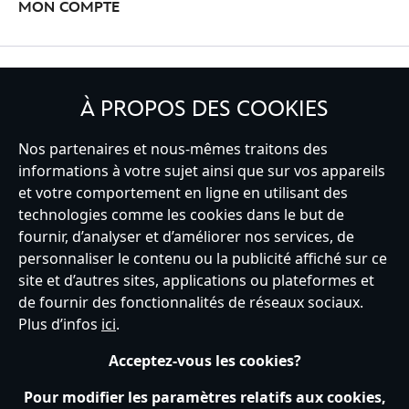
MON COMPTE
INSCRIVEZ-VOUS
À PROPOS DES COOKIES
Nos partenaires et nous-mêmes traitons des
informations à votre sujet ainsi que sur vos appareils
et votre comportement en ligne en utilisant des
France
technologies comme les cookies dans le but de
fournir, d’analyser et d’améliorer nos services, de
personnaliser le contenu ou la publicité affiché sur ce
Service clients
Conditions d’utilisation
Trouver un magasin
site et d’autres sites, applications ou plateformes et
Plan du site
Règles de respect de la vie privée
de fournir des fonctionnalités de réseaux sociaux.
Politique de cookies
Notice relative à la confidentialité
Plus d’infos
ici
.
Conditions générales de vente
Gérer vos paramètres des cookies
s172 Statements
Accessibility
Acceptez-vous les cookies?
© Disney © Disney•Pixar © & ™ Lucasfilm LTD © Tous droits Réservés.
Pour modifier les paramètres relatifs aux cookies,