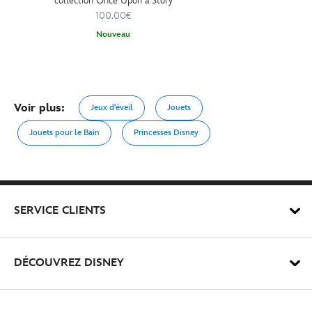
collection Once Upon a Story
100.00€
Nouveau
Voir plus:
Jeux d'éveil
Jouets
Jouets pour le Bain
Princesses Disney
SERVICE CLIENTS
DÉCOUVREZ DISNEY