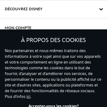
DÉCOUVREZ DISNEY
MON COMPTE
À PROPOS DES COOKIES
INSCRIVEZ-VOUS
Nos partenaires et nous-mêmes traitons des
informations à votre sujet ainsi que sur vos appareils
et votre comportement en ligne en utilisant des
technologies comme les cookies dans le but de
fournir, d’analyser et d’améliorer nos services, de
France
personnaliser le contenu ou la publicité affiché sur ce
site et d’autres sites, applications ou plateformes et
de fournir des fonctionnalités de réseaux sociaux.
Service clients
Conditions d’utilisation
Trouver un magasin
Plus d’infos
ici
.
Plan du site
Règles de respect de la vie privée
Acceptez-vous les cookies?
Politique de cookies
Notice relative à la confidentialité