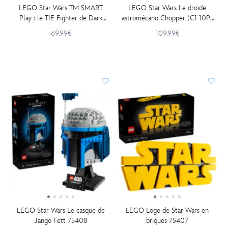
LEGO Star Wars TM SMART
LEGO Star Wars Le droïde
Play : le TIE Fighter de Dark
astromécano Chopper (C1-10P)
Vador Set 75421
75416
69.99€
109.99€
LEGO Star Wars Le casque de
LEGO Logo de Star Wars en
Jango Fett 75408
briques 75407