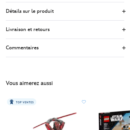
2
417168282344
417168282344
EUR
Détails sur le produit
139.99
https://www.disneystore.fr/lego-
star-
Livraison et retours
wars-
c-
3po-
Commentaires
75398-
417168282344.html
http://schema.org/InStock
Vous aimerez aussi
TOP VENTES