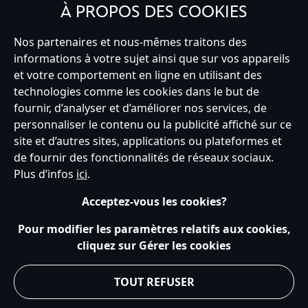
À PROPOS DES COOKIES
Nos partenaires et nous-mêmes traitons des
informations à votre sujet ainsi que sur vos appareils
et votre comportement en ligne en utilisant des
France
technologies comme les cookies dans le but de
fournir, d’analyser et d’améliorer nos services, de
personnaliser le contenu ou la publicité affiché sur ce
Service clients
Conditions d’utilisation
Trouver un magasin
site et d’autres sites, applications ou plateformes et
Plan du site
Règles de respect de la vie privée
de fournir des fonctionnalités de réseaux sociaux.
Politique de cookies
Notice relative à la confidentialité
Plus d’infos
ici
.
Conditions générales de vente
Gérer vos paramètres des cookies
s172 Statements
Accessibility
Acceptez-vous les cookies?
© Disney © Disney•Pixar © & ™ Lucasfilm LTD © Tous droits Réservés.
Pour modifier les paramètres relatifs aux cookies,
cliquez sur Gérer les cookies
TOUT REFUSER