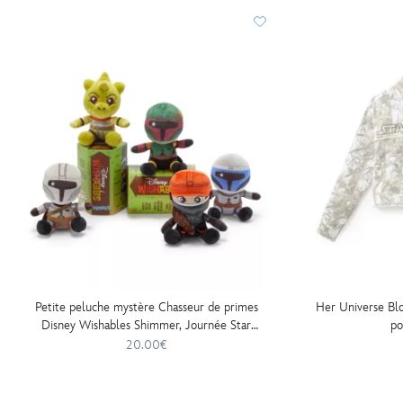
Petite peluche mystère Chasseur de primes
Her Universe Bl
Disney Wishables Shimmer, Journée Star
p
Wars 2026, 14 cm
20.00€