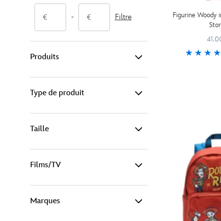
Figurine Woody in
-
Filtre
Sto
41.0
Produits
Type de produit
Bébé & Puériculture (1)
Déguisements (2)
Taille
Accessoires de mode (2)
Jouets (6)
Accessoires pour l'été (1)
Films/TV
0-3 mois (1)
Maison (5)
Bonnets et casquettes (1)
3-6 mois (1)
Marques
Afficher toutes les options (7)
Chaussures (1)
6-9 mois (1)