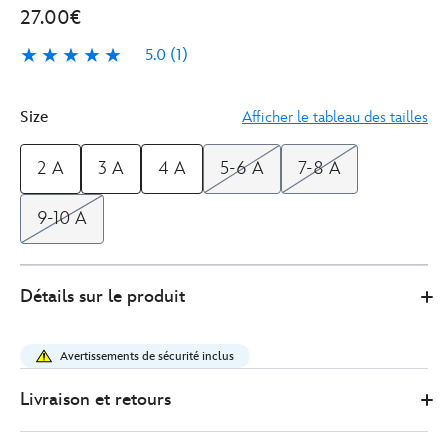
27.00€
5.0
(1)
5.0
1
Size
Afficher le tableau des tailles
2 A
3 A
4 A
5-6 A
7-8 A
9-10 A
Disney
2405051400209M
2405051400209M
EUR
Détails sur le produit
Store
27.00
https://www.disneystore.fr/pyjama-
toy-
Avertissements de sécurité inclus
story-
avec-
Livraison et retours
short-
pour-