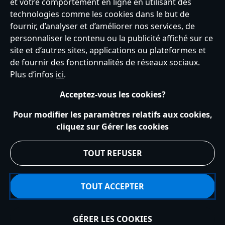
France
et votre comportement en ligne en utilisant des
technologies comme les cookies dans le but de
fournir, d’analyser et d’améliorer nos services, de
personnaliser le contenu ou la publicité affiché sur ce
Service clients
Conditions d’utilisation
Trouver un magasin
site et d’autres sites, applications ou plateformes et
Plan du site
Règles de respect de la vie privée
de fournir des fonctionnalités de réseaux sociaux.
Politique de cookies
Notice relative à la confidentialité
Plus d’infos
ici
.
Conditions générales de vente
Gérer vos paramètres des cookies
s172 Statements
Accessibility
Acceptez-vous les cookies?
© Disney © Disney•Pixar © & ™ Lucasfilm LTD © Tous droits Réservés.
Pour modifier les paramètres relatifs aux cookies,
cliquez sur Gérer les cookies
TOUT REFUSER
TOUT ACCEPTER
GÉRER LES COOKIES
Ajouter au panier