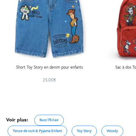
Short Toy Story en denim pour enfants
Sac à dos T
25.00€
Voir plus:
Buzz l'Eclair
Tenue de nuit & Pyjama Enfant
Toy Story
Woody