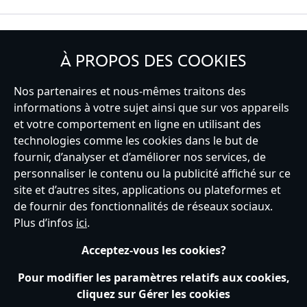
INSCRIVEZ-VOUS
À PROPOS DES COOKIES
Nos partenaires et nous-mêmes traitons des
informations à votre sujet ainsi que sur vos appareils
France
et votre comportement en ligne en utilisant des
technologies comme les cookies dans le but de
fournir, d’analyser et d’améliorer nos services, de
personnaliser le contenu ou la publicité affiché sur ce
Service clients
Conditions d’utilisation
Trouver un magasin
site et d’autres sites, applications ou plateformes et
Plan du site
Règles de respect de la vie privée
de fournir des fonctionnalités de réseaux sociaux.
Politique de cookies
Notice relative à la confidentialité
Plus d’infos
ici
.
Conditions générales de vente
Gérer vos paramètres des cookies
s172 Statements
Accessibility
Acceptez-vous les cookies?
© Disney © Disney•Pixar © & ™ Lucasfilm LTD © Tous droits Réservés.
Pour modifier les paramètres relatifs aux cookies,
cliquez sur Gérer les cookies