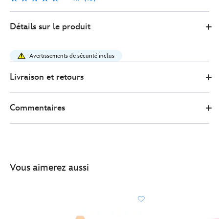
15
417147355618
417147355618
EUR
Détails sur le produit
31.00
https://www.disneystore.fr/panier-
de-
Avertissements de sécurité inclus
transport-
minnie-
Livraison et retours
mouse-
417147355618.html
Commentaires
http://schema.org/InStock
Vous aimerez aussi