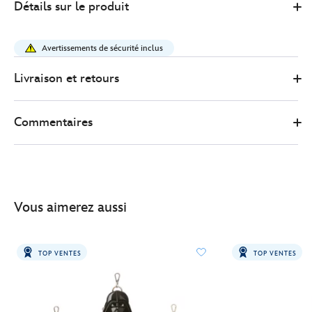
Détails sur le produit
17.00
https://www.disneystore.fr/figurine-
creature-
Avertissements de sécurité inclus
mystere-
star-
Livraison et retours
wars-
417139929490.html
Commentaires
http://schema.org/InStock
Vous aimerez aussi
TOP VENTES
TOP VENTES