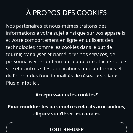
INSCRIVEZ-VOUS
À PROPOS DES COOKIES
Nos partenaires et nous-mêmes traitons des
informations à votre sujet ainsi que sur vos appareils
et votre comportement en ligne en utilisant des
France
technologies comme les cookies dans le but de
fournir, d’analyser et d’améliorer nos services, de
personnaliser le contenu ou la publicité affiché sur ce
Service clients
Conditions d’utilisation
Trouver un magasin
site et d’autres sites, applications ou plateformes et
Plan du site
Règles de respect de la vie privée
de fournir des fonctionnalités de réseaux sociaux.
Politique de cookies
Notice relative à la confidentialité
Plus d’infos
ici
.
Conditions générales de vente
Gérer vos paramètres des cookies
s172 Statements
Accessibility
Acceptez-vous les cookies?
© Disney © Disney•Pixar © & ™ Lucasfilm LTD © Tous droits Réservés.
Pour modifier les paramètres relatifs aux cookies,
cliquez sur Gérer les cookies
TOUT REFUSER