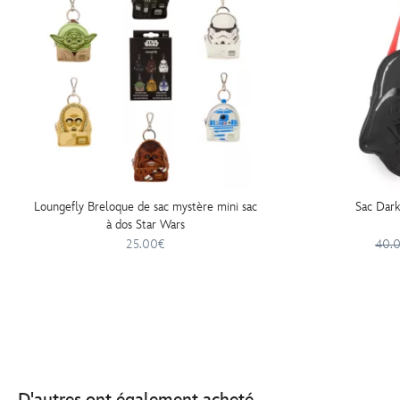
Loungefly Breloque de sac mystère mini sac
Sac Dark
à dos Star Wars
25.00€
40.
D'autres ont également acheté