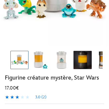
Figurine créature mystère, Star Wars
17.00€
3.0
(2)
3.0
2
417139929490
417139929490
EUR