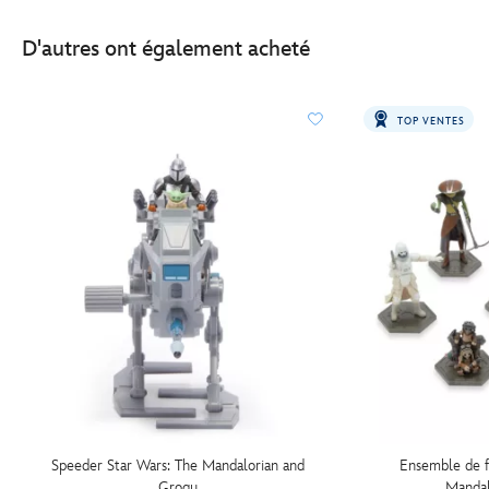
D'autres ont également acheté
TOP VENTES
Speeder Star Wars: The Mandalorian and
Ensemble de f
Grogu
Mandal