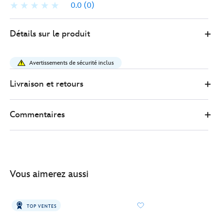
0.0
(0)
Disney
417140891588
417140891588
EUR
Détails sur le produit
Store
50.00
https://www.disneystore.fr/ensemble-
de-
Avertissements de sécurité inclus
figurines-
the-
Livraison et retours
mandalorian-
and-
Commentaires
grogu-
star-
wars-
toybox-
417140891588.html
Vous aimerez aussi
http://schema.org/InStock
TOP VENTES