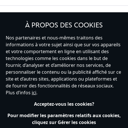
INSCRIVEZ-VOUS
À PROPOS DES COOKIES
Nos partenaires et nous-mêmes traitons des
informations à votre sujet ainsi que sur vos appareils
et votre comportement en ligne en utilisant des
France
technologies comme les cookies dans le but de
fournir, d’analyser et d’améliorer nos services, de
personnaliser le contenu ou la publicité affiché sur ce
Service clients
Conditions d’utilisation
Trouver un magasin
site et d’autres sites, applications ou plateformes et
Plan du site
Règles de respect de la vie privée
de fournir des fonctionnalités de réseaux sociaux.
Politique de cookies
Notice relative à la confidentialité
Plus d’infos
ici
.
Conditions générales de vente
Gérer vos paramètres des cookies
s172 Statements
Accessibility
Acceptez-vous les cookies?
© Disney © Disney•Pixar © & ™ Lucasfilm LTD © Tous droits Réservés.
Pour modifier les paramètres relatifs aux cookies,
cliquez sur Gérer les cookies