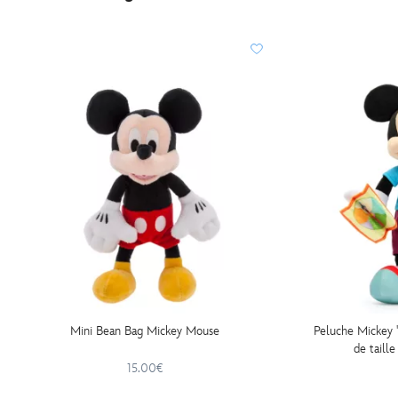
Mini Bean Bag Mickey Mouse
Peluche Mickey 
de taill
15.00€