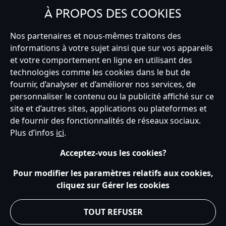
À PROPOS DES COOKIES
Nos partenaires et nous-mêmes traitons des
informations à votre sujet ainsi que sur vos appareils
et votre comportement en ligne en utilisant des
France
technologies comme les cookies dans le but de
fournir, d’analyser et d’améliorer nos services, de
personnaliser le contenu ou la publicité affiché sur ce
Service clients
Conditions d’utilisation
Trouver un magasin
site et d’autres sites, applications ou plateformes et
Plan du site
Règles de respect de la vie privée
de fournir des fonctionnalités de réseaux sociaux.
Politique de cookies
Notice relative à la confidentialité
Plus d’infos
ici
.
Conditions générales de vente
Gérer vos paramètres des cookies
s172 Statements
Accessibility
Acceptez-vous les cookies?
© Disney © Disney•Pixar © & ™ Lucasfilm LTD © Tous droits Réservés.
Pour modifier les paramètres relatifs aux cookies,
cliquez sur Gérer les cookies
TOUT REFUSER