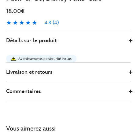
18.00€
4.8
(4)
4.8
4
Disney
417150158725
417150158725
EUR
Détails sur le produit
Store
18.00
https://www.disneystore.fr/voiture-
parlante-
Avertissements de sécurité inclus
flash-
mcqueen-
Livraison et retours
push%C2%A0et%C2%A0go-
disney-
Commentaires
pixar-
cars-
417150158725.html
http://schema.org/InStock
Vous aimerez aussi