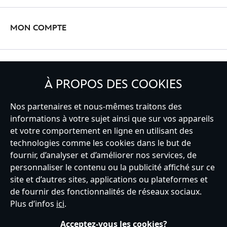
MON COMPTE
INSCRIVEZ-VOUS
À PROPOS DES COOKIES
Nos partenaires et nous-mêmes traitons des
informations à votre sujet ainsi que sur vos appareils
France
et votre comportement en ligne en utilisant des
technologies comme les cookies dans le but de
fournir, d’analyser et d’améliorer nos services, de
personnaliser le contenu ou la publicité affiché sur ce
Service clients
Conditions d’utilisation
Trouver un magasin
site et d’autres sites, applications ou plateformes et
Plan du site
Règles de respect de la vie privée
de fournir des fonctionnalités de réseaux sociaux.
Politique de cookies
Notice relative à la confidentialité
Plus d’infos
ici
.
Conditions générales de vente
Gérer vos paramètres des cookies
s172 Statements
Accessibility
Acceptez-vous les cookies?