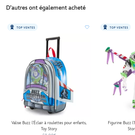
D'autres ont également acheté
TOP VENTES
TOP VENTES
Valise Buzz l'Éclair à roulettes pour enfants,
Figurine Buzz l'
Toy Story
Sto