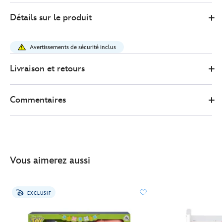
2
Disney
417150889865
417150889865
EUR
Détails sur le produit
Store
15.00
https://www.disneystore.fr/voiture-
buzz-
Avertissements de sécurité inclus
l-
eclair-
Livraison et retours
a-
retrofriction-
Commentaires
toy%C2%A0story-
417150889865.html
http://schema.org/InStock
Vous aimerez aussi
EXCLUSIF