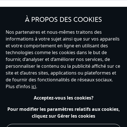
INSCRIVEZ-VOUS
À PROPOS DES COOKIES
Nos partenaires et nous-mêmes traitons des
informations à votre sujet ainsi que sur vos appareils
et votre comportement en ligne en utilisant des
France
technologies comme les cookies dans le but de
fournir, d’analyser et d’améliorer nos services, de
personnaliser le contenu ou la publicité affiché sur ce
Service clients
Conditions d’utilisation
Trouver un magasin
site et d’autres sites, applications ou plateformes et
Plan du site
Règles de respect de la vie privée
de fournir des fonctionnalités de réseaux sociaux.
Politique de cookies
Notice relative à la confidentialité
Plus d’infos
ici
.
Conditions générales de vente
Gérer vos paramètres des cookies
s172 Statements
Accessibility
Acceptez-vous les cookies?
© Disney © Disney•Pixar © & ™ Lucasfilm LTD © Tous droits Réservés.
Pour modifier les paramètres relatifs aux cookies,
cliquez sur Gérer les cookies