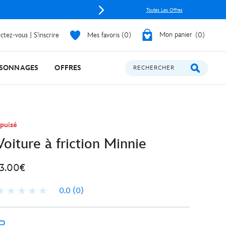
Offrez de la
Toutes Les Offres
tez-vous | S'inscrire
Mes favoris
0
Mon panier
0
SONNAGES
OFFRES
RECHERCHER
puisé
Voiture à friction Minnie
13.00€
0.0
(0)