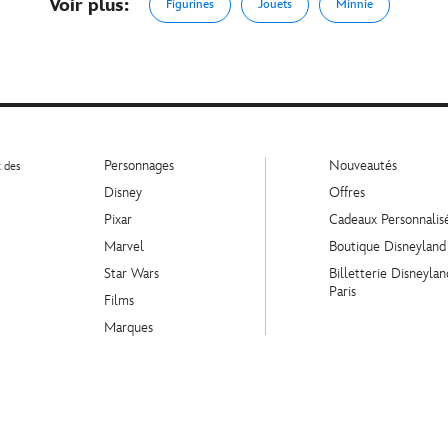
Voir plus:
Figurines
Jouets
Minnie
Personnages
Nouveautés
t des
Disney
Offres
Pixar
Cadeaux Personnalis
Marvel
Boutique Disneyland
Star Wars
Billetterie Disneylan
Paris
Films
Marques