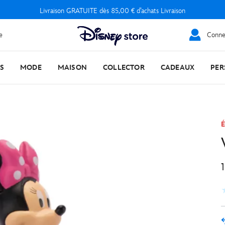
Livraison GRATUITE dès 85,00 € d’achats Livraison
e
Connec
S
MODE
MAISON
COLLECTOR
CADEAUX
PER
É