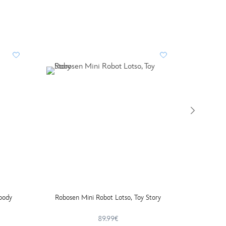
oody
Robosen Mini Robot Lotso, Toy Story
Voiture
89.99€