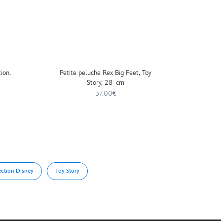
tion,
Petite peluche Rex Big Feet, Toy
T-shir
Story, 28 cm
37.00€
ection Disney
Toy Story