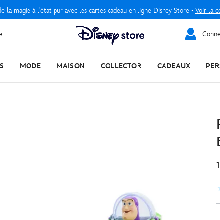
e la magie à l'état pur avec les cartes cadeau en ligne Disney Store -
Voir la c
e
Connec
S
MODE
MAISON
COLLECTOR
CADEAUX
PER