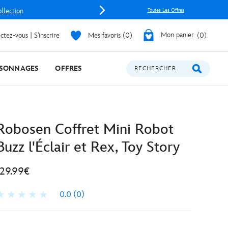
ollection
Toutes Les Offres
tez-vous | S'inscrire
Mes favoris
0
Mon panier
0
SONNAGES
OFFRES
RECHERCHER
Robosen Coffret Mini Robot
Buzz l'Éclair et Rex, Toy Story
129.99€
0.0
(0)