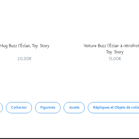
Mug Buzz l'Éclair, Toy Story
Voiture Buzz l'Éclair à rétrofric
Toy Story
20.00€
15.00€
Collector
Figurines
Jouets
Répliques et Objets de coll