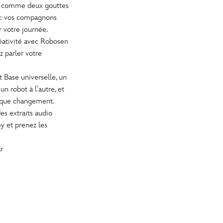
t comme deux gouttes
 : vos compagnons
r votre journée.
éativité avec Robosen
z parler votre
t Base universelle, un
n robot à l'autre, et
haque changement.
es extraits audio
y et prenez les
r