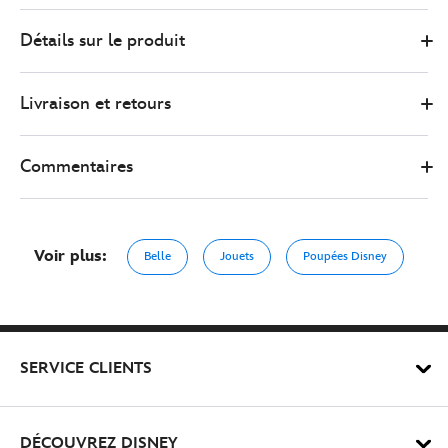
28
460020773863
460020773863
EUR
Détails sur le produit
31.00
https://www.disneystore.fr/poupee-
belle-
Livraison et retours
disney-
animators-
460020773863.html
Commentaires
http://schema.org/OutOfStock
Voir plus:
Belle
Jouets
Poupées Disney
SERVICE CLIENTS
DÉCOUVREZ DISNEY