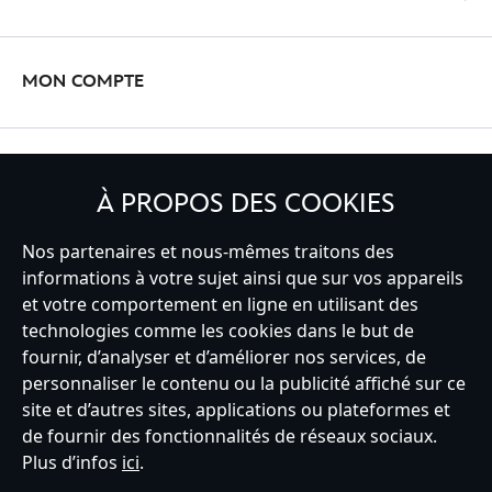
MON COMPTE
INSCRIVEZ-VOUS
À PROPOS DES COOKIES
Nos partenaires et nous-mêmes traitons des
informations à votre sujet ainsi que sur vos appareils
France
et votre comportement en ligne en utilisant des
technologies comme les cookies dans le but de
fournir, d’analyser et d’améliorer nos services, de
personnaliser le contenu ou la publicité affiché sur ce
Service clients
Conditions d’utilisation
Trouver un magasin
site et d’autres sites, applications ou plateformes et
Plan du site
Règles de respect de la vie privée
de fournir des fonctionnalités de réseaux sociaux.
Politique de cookies
Notice relative à la confidentialité
Plus d’infos
ici
.
Conditions générales de vente
Gérer vos paramètres des cookies