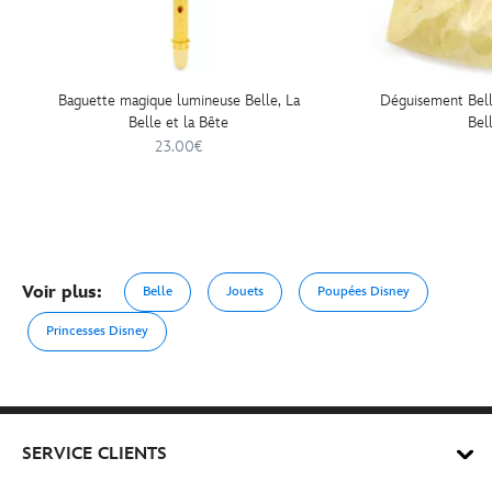
Baguette magique lumineuse Belle, La
Déguisement Bell
Belle et la Bête
Bel
23.00€
Voir plus:
Belle
Jouets
Poupées Disney
Princesses Disney
SERVICE CLIENTS