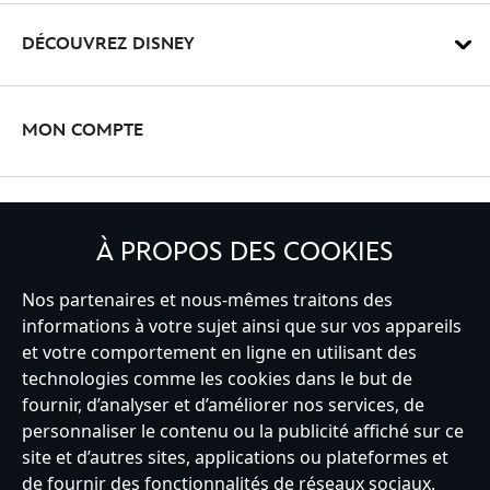
DÉCOUVREZ DISNEY
MON COMPTE
INSCRIVEZ-VOUS
À PROPOS DES COOKIES
Nos partenaires et nous-mêmes traitons des
informations à votre sujet ainsi que sur vos appareils
et votre comportement en ligne en utilisant des
France
technologies comme les cookies dans le but de
fournir, d’analyser et d’améliorer nos services, de
personnaliser le contenu ou la publicité affiché sur ce
Service clients
Conditions d’utilisation
Trouver un magasin
site et d’autres sites, applications ou plateformes et
Plan du site
Règles de respect de la vie privée
de fournir des fonctionnalités de réseaux sociaux.
Politique de cookies
Notice relative à la confidentialité