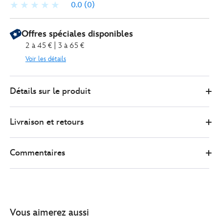
0.0
(0)
Offres spéciales disponibles
2 à 45 € | 3 à 65 €
Voir les détails
0
416120614216
416120614216
EUR
Détails sur le produit
31.00
https://www.disneystore.fr/poupee-
ballerine-
Livraison et retours
belle-
princesses-
disney-
Commentaires
la-
belle-
et-
la-
bete-
Vous aimerez aussi