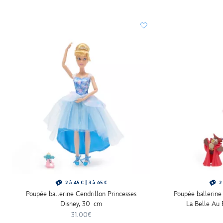
30%C2%A0cm-
416120614216.html
http://schema.org/InStock
2 à 45 € | 3 à 65 €
2 
Poupée ballerine Cendrillon Princesses
Poupée ballerine
Disney, 30 cm
La Belle Au
31.00€