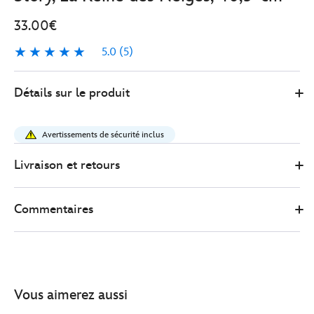
33.00€
5.0
(5)
5.0
5
416009919418
416009919418
EUR
Détails sur le produit
33.00
https://www.disneystore.fr/poupee-
anna-
Avertissements de sécurité inclus
disney-
once-
Livraison et retours
upon-
a-
Commentaires
story-
la-
reine-
des-
neiges-
Vous aimerez aussi
405%C2%A0cm-