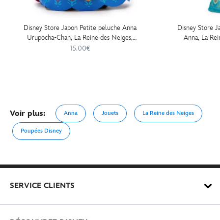
Disney Store Japon Petite peluche Anna
Disney Store J
Urupocha-Chan, La Reine des Neiges,
Anna, La Rei
13 cm
15.00€
Voir plus:
Anna
Jouets
La Reine des Neiges
Poupées Disney
SERVICE CLIENTS