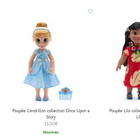
416009919418.html
http://schema.org/InStock
Poupée Cendrillon collection Once Upon a
Poupée Lilo coll
Story
Li
33.00€
Nouveau