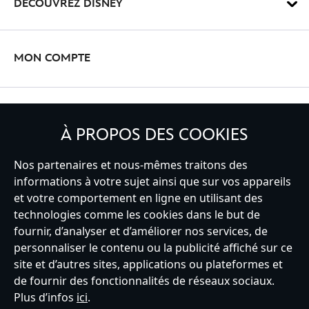
DÉCOUVREZ DISNEY
MON COMPTE
INSCRIVEZ-VOUS
À PROPOS DES COOKIES
Nos partenaires et nous-mêmes traitons des
informations à votre sujet ainsi que sur vos appareils
et votre comportement en ligne en utilisant des
France
technologies comme les cookies dans le but de
fournir, d’analyser et d’améliorer nos services, de
personnaliser le contenu ou la publicité affiché sur ce
Service clients
Conditions d’utilisation
Trouver un magasin
site et d’autres sites, applications ou plateformes et
Plan du site
Règles de respect de la vie privée
de fournir des fonctionnalités de réseaux sociaux.
Politique de cookies
Notice relative à la confidentialité
Plus d’infos
ici
.
Conditions générales de vente
Gérer vos paramètres des cookies