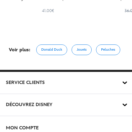
41.00€
36.
Voir plus:
Donald Duck
Jouets
Peluches
SERVICE CLIENTS
DÉCOUVREZ DISNEY
MON COMPTE