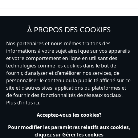
INSCRIVEZ-VOUS
À PROPOS DES COOKIES
Nos partenaires et nous-mêmes traitons des
informations à votre sujet ainsi que sur vos appareils
et votre comportement en ligne en utilisant des
France
technologies comme les cookies dans le but de
fournir, d’analyser et d’améliorer nos services, de
personnaliser le contenu ou la publicité affiché sur ce
Service clients
Conditions d’utilisation
Trouver un magasin
site et d’autres sites, applications ou plateformes et
Plan du site
Règles de respect de la vie privée
de fournir des fonctionnalités de réseaux sociaux.
Politique de cookies
Notice relative à la confidentialité
Plus d’infos
ici
.
Conditions générales de vente
Gérer vos paramètres des cookies
s172 Statements
Accessibility
Acceptez-vous les cookies?
© Disney © Disney•Pixar © & ™ Lucasfilm LTD © Tous droits Réservés.
Pour modifier les paramètres relatifs aux cookies,
cliquez sur Gérer les cookies