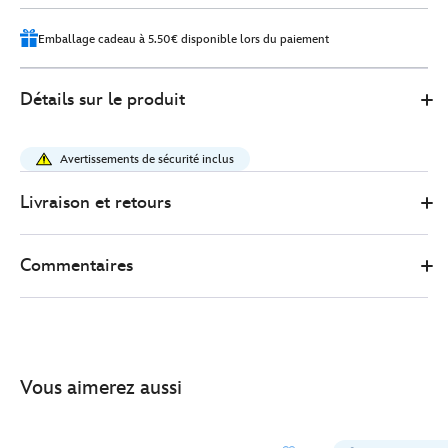
Emballage cadeau à 5.50€ disponible lors du paiement
Disney
415160902895
415160902895
EUR
Détails sur le produit
Store
39.00
https://www.disneystore.fr/petite-
peluche-
Avertissements de sécurité inclus
donald-
duck-
Livraison et retours
avec-
lange-
Commentaires
disney-
babies-
17%C2%A0cm-
415160902895.html
http://schema.org/InStock
Vous aimerez aussi