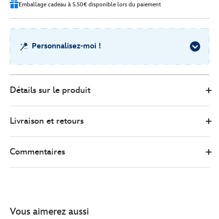
Emballage cadeau à 5.50€ disponible lors du paiement
Personnalisez-moi !
Disney
412023928115
412023928115
EUR
Détails sur le produit
Store
31.00
https://www.disneystore.fr/petite-
peluche-
Livraison et retours
bob-
412023928115.html
http://schema.org/InStock
Commentaires
Vous aimerez aussi