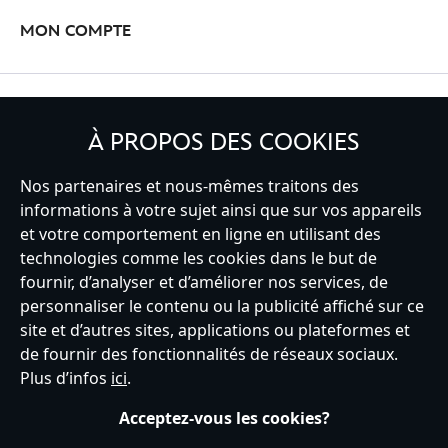
MON COMPTE
INSCRIVEZ-VOUS
À PROPOS DES COOKIES
Nos partenaires et nous-mêmes traitons des
informations à votre sujet ainsi que sur vos appareils
et votre comportement en ligne en utilisant des
France
technologies comme les cookies dans le but de
fournir, d’analyser et d’améliorer nos services, de
personnaliser le contenu ou la publicité affiché sur ce
Service clients
Conditions d’utilisation
Trouver un magasin
site et d’autres sites, applications ou plateformes et
Plan du site
Règles de respect de la vie privée
de fournir des fonctionnalités de réseaux sociaux.
Politique de cookies
Notice relative à la confidentialité
Plus d’infos
ici
.
Conditions générales de vente
Gérer vos paramètres des cookies
s172 Statements
Accessibility
Acceptez-vous les cookies?
© Disney © Disney•Pixar © & ™ Lucasfilm LTD © Tous droits Réservés.