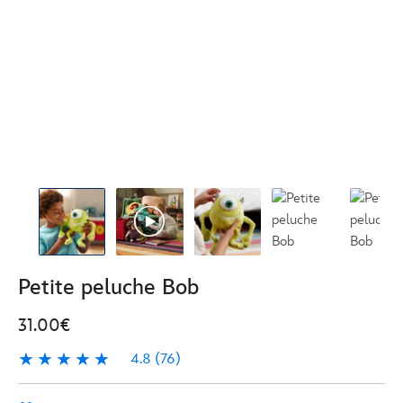
Petite peluche Bob
31.00€
4.8
(76)
4.8
76