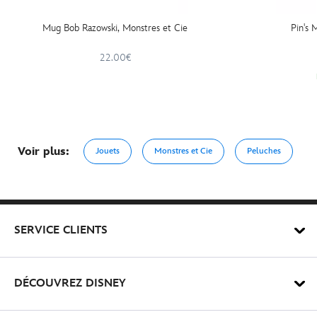
Mug Bob Razowski, Monstres et Cie
Pin's 
22.00€
Voir plus:
Jouets
Monstres et Cie
Peluches
SERVICE CLIENTS
DÉCOUVREZ DISNEY