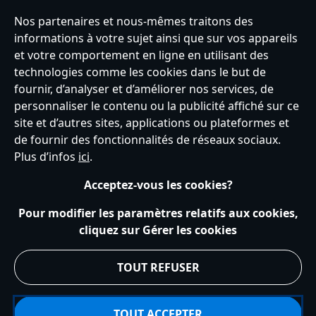
INSCRIVEZ-VOUS
Nos partenaires et nous-mêmes traitons des
informations à votre sujet ainsi que sur vos appareils
et votre comportement en ligne en utilisant des
technologies comme les cookies dans le but de
fournir, d’analyser et d’améliorer nos services, de
France
personnaliser le contenu ou la publicité affiché sur ce
site et d’autres sites, applications ou plateformes et
de fournir des fonctionnalités de réseaux sociaux.
Service clients
Conditions d’utilisation
Trouver un magasin
Plus d’infos
ici
.
Plan du site
Règles de respect de la vie privée
Acceptez-vous les cookies?
Politique de cookies
Notice relative à la confidentialité
Conditions générales de vente
Gérer vos paramètres des cookies
Pour modifier les paramètres relatifs aux cookies,
s172 Statements
Accessibility
cliquez sur Gérer les cookies
© Disney © Disney•Pixar © & ™ Lucasfilm LTD © Tous droits Réservés.
TOUT REFUSER
TOUT ACCEPTER