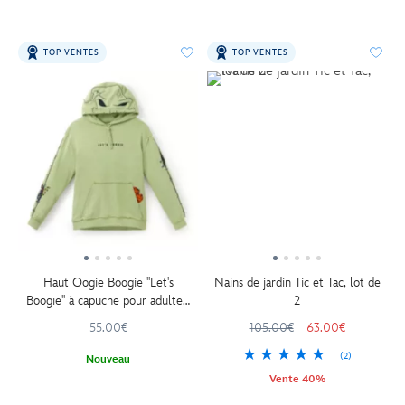
TOP VENTES
TOP VENTES
Haut Oogie Boogie ''Let's
Nains de jardin Tic et Tac, lot de
Boogie'' à capuche pour adultes,
2
L'Étrange Noël de monsieur Jack
55.00€
105.00€
63.00€
de Tim Burton
(2)
Nouveau
Vente 40%