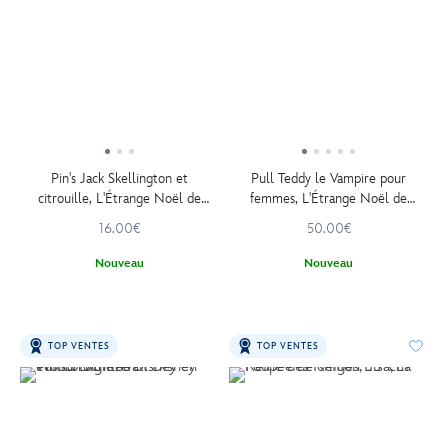
Pin's Jack Skellington et
Pull Teddy le Vampire pour
citrouille, L'Étrange Noël de
femmes, L'Étrange Noël de
monsieur Jack de Tim Burton
monsieur Jack de Tim Burton
16.00€
50.00€
Nouveau
Nouveau
TOP VENTES
TOP VENTES