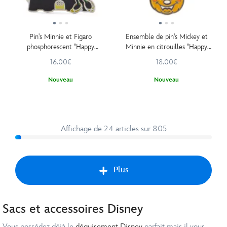
Pin's Minnie et Figaro
Ensemble de pin's Mickey et
phosphorescent ''Happy
Minnie en citrouilles ''Happy
Halloween''
Halloween''
16.00€
18.00€
Nouveau
Nouveau
Affichage de 24 articles sur 805
Plus
Sacs et accessoires Disney
Suiv
Vous possédez déjà le
déguisement Disney
parfait mais il vous