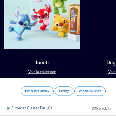
Jouets
Dég
Voir la collection
Voir 
Princesses Disney
Mickey
Winnie l'Ourson
Filtrer et Classer Par (0)
805 produits