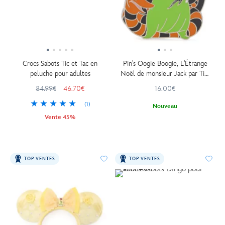
Crocs Sabots Tic et Tac en
Pin's Oogie Boogie, L'Étrange
peluche pour adultes
Noël de monsieur Jack par Tim
Burton
84.99€
46.70€
16.00€
(1)
Nouveau
Vente 45%
TOP VENTES
TOP VENTES