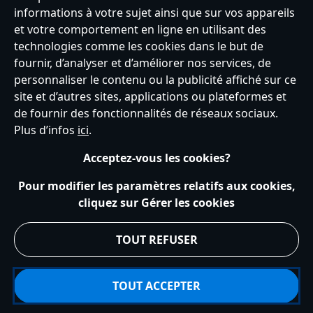
informations à votre sujet ainsi que sur vos appareils
Partez à l'aventure grâce à notre sélection de bagages et sacs à dos.
et votre comportement en ligne en utilisant des
Optez pour une valise à roulettes Minnie ou préférez un simple sac
technologies comme les cookies dans le but de
à dos
Loungefly
Encanto ou Minnie. Pour aller à l'école avec style,
fournir, d’analyser et d’améliorer nos services, de
France
choisissez notre sac en jean Lilo & Stitch ou l'élégant sac à dos
Le
personnaliser le contenu ou la publicité affiché sur ce
Roi Lion
. Et pour les amoureux de shopping, n'oubliez pas nos
site et d’autres sites, applications ou plateformes et
Pour les amoureux de l'eau et de la baignade, allez jeter un œil à
portefeuilles colorés Mickey et Stitch.
de fournir des fonctionnalités de réseaux sociaux.
nos charmants sacs de plage Vaiana et
La Reine des Neiges
, ainsi
Service clients
Conditions d’utilisation
Trouver un magasin
Plus d’infos
ici
.
que notre joli sac de natation La Petite Sirène, parfaits pour
Plan du site
Règles de respect de la vie privée
regrouper toute vos petites affaires.
Acceptez-vous les cookies?
Politique de cookies
Notice relative à la confidentialité
Conditions générales de vente
Gérer vos paramètres des cookies
Pour modifier les paramètres relatifs aux cookies,
s172 Statements
Accessibility
cliquez sur Gérer les cookies
© Disney © Disney•Pixar © & ™ Lucasfilm LTD © Tous droits Réservés.
TOUT REFUSER
TOUT ACCEPTER