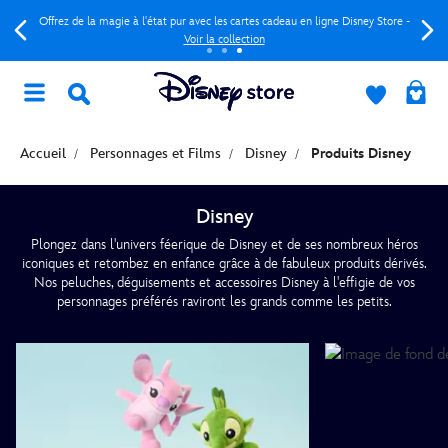
Offrez de la magie à l'état pur avec les cartes cadeau en ligne Disney Store -
Voir la collection
Accueil
Personnages et Films
Disney
Produits Disney
Disney
Plongez dans l'univers féerique de Disney et de ses nombreux héros
iconiques et retombez en enfance grâce à de fabuleux produits dérivés.
Nos peluches, déguisements et accessoires Disney à l'effigie de vos
personnages préférés raviront les grands comme les petits.