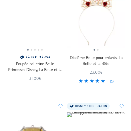
Diadème Belle pour enfants, La
2 à 45 € | 3 à 65 €
Belle et la Bête
Poupée ballerine Belle
Princesses Disney, La Belle et la
23.00€
Bête, 30 cm
31.00€
(2)
DISNEY STORE JAPON