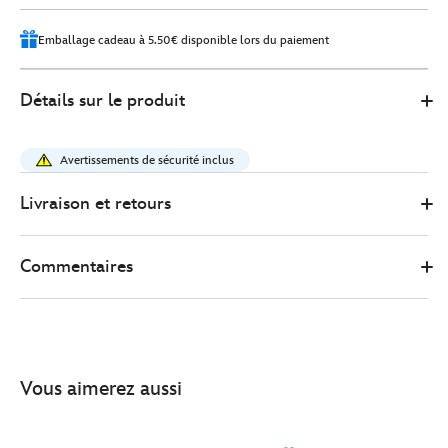
6
Emballage cadeau à 5.50€ disponible lors du paiement
415178114792
415178114792
EUR
Détails sur le produit
15.00
https://www.disneystore.fr/peluche-
stitch-
Avertissements de sécurité inclus
miniature-
lilo-
Livraison et retours
et-
stitch-
Commentaires
415178114792.html
http://schema.org/OutOfStock
Vous aimerez aussi