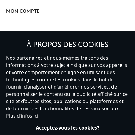
MON COMPTE
INSCRIVEZ-VOUS
À PROPOS DES COOKIES
Nos partenaires et nous-mêmes traitons des
informations à votre sujet ainsi que sur vos appareils
et votre comportement en ligne en utilisant des
France
technologies comme les cookies dans le but de
fournir, d’analyser et d’améliorer nos services, de
personnaliser le contenu ou la publicité affiché sur ce
Service clients
Conditions d’utilisation
Trouver un magasin
site et d’autres sites, applications ou plateformes et
Plan du site
Règles de respect de la vie privée
de fournir des fonctionnalités de réseaux sociaux.
Politique de cookies
Notice relative à la confidentialité
Plus d’infos
ici
.
Conditions générales de vente
Gérer vos paramètres des cookies
s172 Statements
Accessibility
Acceptez-vous les cookies?