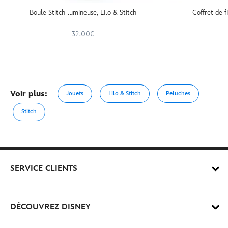
Boule Stitch lumineuse, Lilo & Stitch
Coffret de f
32.00€
Voir plus:
Jouets
Lilo & Stitch
Peluches
Stitch
SERVICE CLIENTS
DÉCOUVREZ DISNEY