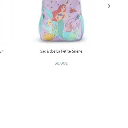
ur
Sac à dos La Petite Sirène
Poupée 
30.00€