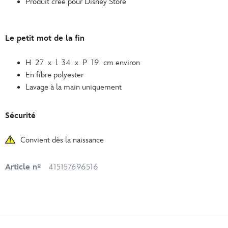
Produit créé pour Disney Store
Le petit mot de la fin
H 27 x l 34 x P 19 cm environ
En fibre polyester
Lavage à la main uniquement
Sécurité
Convient dès la naissance
Article nº
415157696516