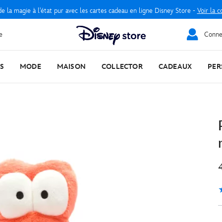
e la magie à l'état pur avec les cartes cadeau en ligne Disney Store -
Voir la c
e
Connec
S
MODE
MAISON
COLLECTOR
CADEAUX
PER
5