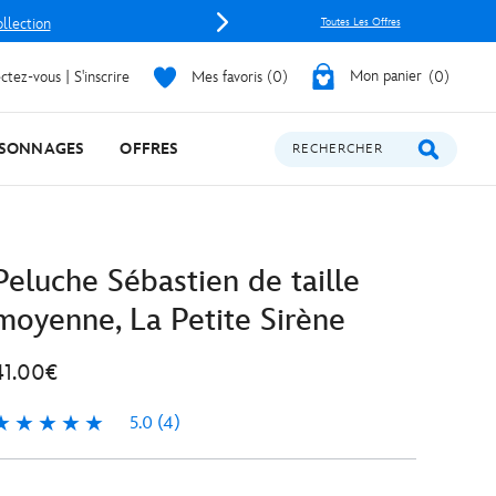
ollection
Toutes Les Offres
tez-vous | S'inscrire
Mes favoris
0
Mon panier
0
SONNAGES
OFFRES
RECHERCHER
Peluche Sébastien de taille
moyenne, La Petite Sirène
41.00€
5.0
(4)
.0
4