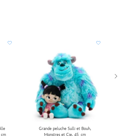
lle
Grande peluche Sulli et Bouh,
Petite 
3 cm
Monstres et Cie, 45 cm