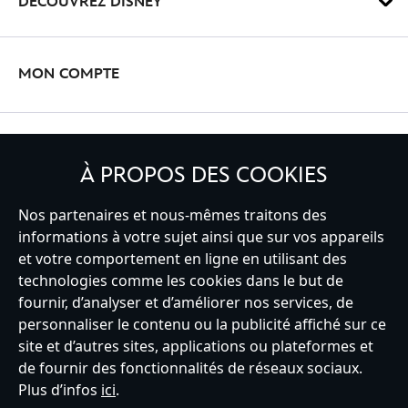
DÉCOUVREZ DISNEY
MON COMPTE
INSCRIVEZ-VOUS
À PROPOS DES COOKIES
Nos partenaires et nous-mêmes traitons des
informations à votre sujet ainsi que sur vos appareils
et votre comportement en ligne en utilisant des
France
technologies comme les cookies dans le but de
fournir, d’analyser et d’améliorer nos services, de
personnaliser le contenu ou la publicité affiché sur ce
Service clients
Conditions d’utilisation
Trouver un magasin
site et d’autres sites, applications ou plateformes et
Plan du site
Règles de respect de la vie privée
de fournir des fonctionnalités de réseaux sociaux.
Politique de cookies
Notice relative à la confidentialité
Plus d’infos
ici
.
Conditions générales de vente
Gérer vos paramètres des cookies