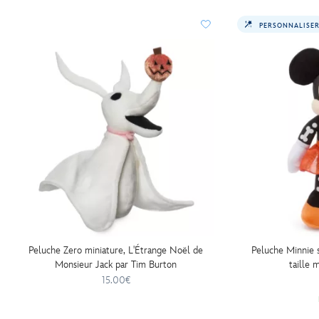
burton-
PERSONNALISE
415197924976.html
http://schema.org/InStock
Peluche Zero miniature, L'Étrange Noël de
Peluche Minnie 
Monsieur Jack par Tim Burton
taille
15.00€