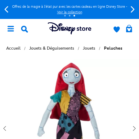
Offrez de la magie à l'état pur avec les cartes cadeau en ligne Disney Store -
Voir la collection
Accueil
Jouets & Déguisements
Jouets
Peluches