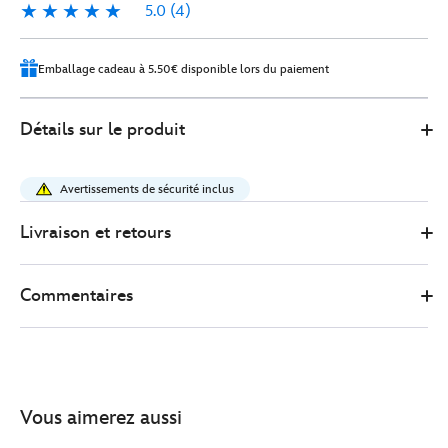
5.0
(4)
5.0
4
Emballage cadeau à 5.50€ disponible lors du paiement
415197924976
415197924976
EUR
Détails sur le produit
31.90
https://www.disneystore.fr/peluche-
sally-
Avertissements de sécurité inclus
de-
taille-
Livraison et retours
moyenne-
l-
Commentaires
etrange-
noel-
de-
monsieur-
jack-
Vous aimerez aussi
par-
tim-