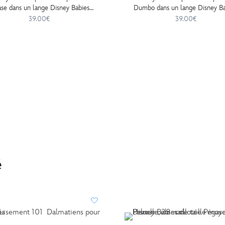
se dans un lange Disney Babies,
Dumbo dans un lange Disney Ba
24 cm
24 cm
39.00€
39.00€
é