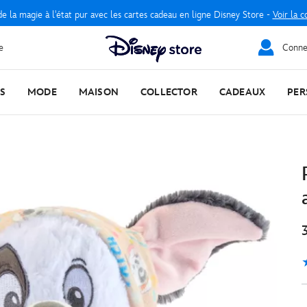
e la magie à l'état pur avec les cartes cadeau en ligne Disney Store -
Voir la c
e
Connec
S
MODE
MAISON
COLLECTOR
CADEAUX
PER
5
1