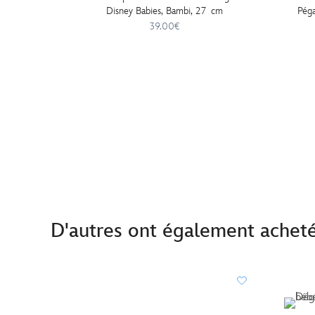
Disney Babies, Bambi, 27 cm
Péga
39.00€
D'autres ont également achet