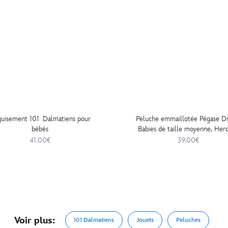
uisement 101 Dalmatiens pour
Peluche emmaillotée Pégase D
bébés
Babies de taille moyenne, Herc
28 cm
41.00€
39.00€
Voir plus:
101 Dalmatiens
Jouets
Peluches