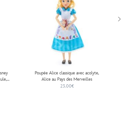
isney
Poupée Alice classique avec acolyte,
Poupée 
ule,
Alice au Pays des Merveilles
23.00€