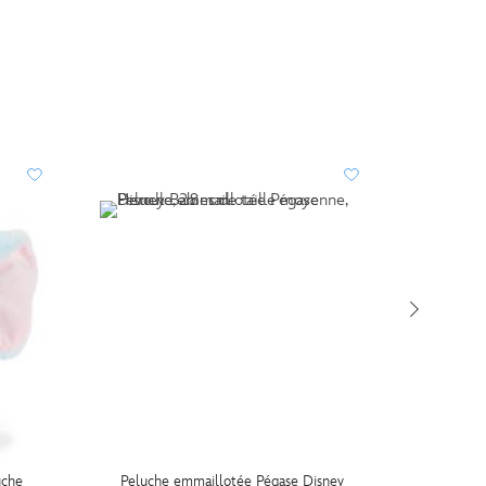
PERSO
uche
Peluche emmaillotée Pégase Disney
Disney S