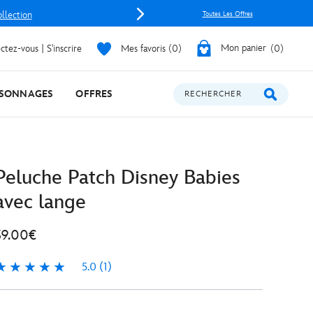
ollection
Toutes Les Offres
tez-vous | S'inscrire
Mes favoris
0
Mon panier
0
SONNAGES
OFFRES
RECHERCHER
Peluche Patch Disney Babies
avec lange
39.00€
5.0
(1)
.0