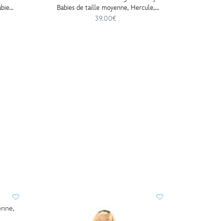
bies,
Babies de taille moyenne, Hercule,
28 cm
39.00€