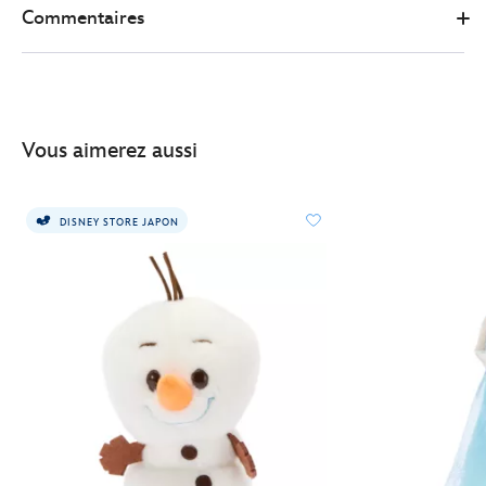
Commentaires
reine-
des-
neiges%C2%A02-
415157871333.html
http://schema.org/InStock
Vous aimerez aussi
DISNEY STORE JAPON