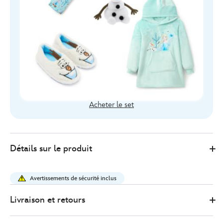
Acheter le set
415157871333
415157871333
EUR
Détails sur le produit
41.00
https://www.disneystore.fr/peluche-
olaf-
Avertissements de sécurité inclus
de-
taille-
Livraison et retours
moyenne-
la-