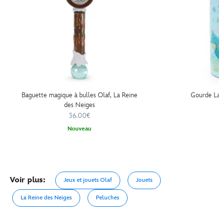
Baguette magique à bulles Olaf, La Reine
Gourde La
des Neiges
36.00€
Nouveau
Voir plus:
Jeux et jouets Olaf
Jouets
La Reine des Neiges
Peluches