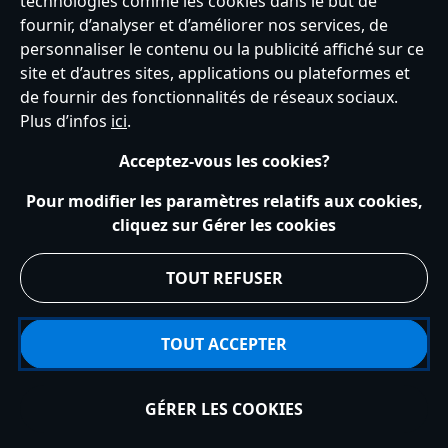
technologies comme les cookies dans le but de
fournir, d’analyser et d’améliorer nos services, de
personnaliser le contenu ou la publicité affiché sur ce
Service clients
Conditions d’utilisation
Trouver un magasin
site et d’autres sites, applications ou plateformes et
Plan du site
Règles de respect de la vie privée
de fournir des fonctionnalités de réseaux sociaux.
Politique de cookies
Notice relative à la confidentialité
Plus d’infos
ici
.
Conditions générales de vente
Gérer vos paramètres des cookies
s172 Statements
Accessibility
Acceptez-vous les cookies?
© Disney © Disney•Pixar © & ™ Lucasfilm LTD © Tous droits Réservés.
Pour modifier les paramètres relatifs aux cookies,
cliquez sur Gérer les cookies
TOUT REFUSER
TOUT ACCEPTER
GÉRER LES COOKIES
Ajouter au panier