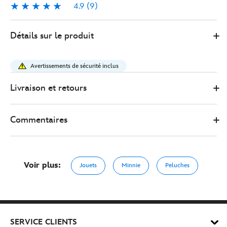
4.9
(9)
4.9
9
415178196057
415178196057
EUR
Détails sur le produit
32.00
https://www.disneystore.fr/peluche-
minnie-
Avertissements de sécurité inclus
de-
paques-
Livraison et retours
de-
taille-
Commentaires
moyenne-
45%C2%A0cm-
415178196057.html
http://schema.org/OutOfStock
Voir plus:
Jouets
Minnie
Peluches
SERVICE CLIENTS