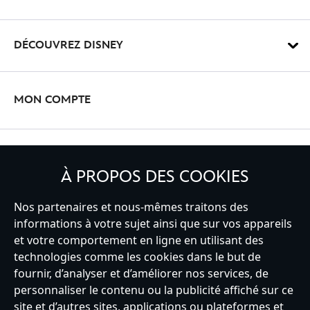
DÉCOUVREZ DISNEY
MON COMPTE
INSCRIVEZ-VOUS
À PROPOS DES COOKIES
Nos partenaires et nous-mêmes traitons des
informations à votre sujet ainsi que sur vos appareils
France
et votre comportement en ligne en utilisant des
technologies comme les cookies dans le but de
fournir, d’analyser et d’améliorer nos services, de
personnaliser le contenu ou la publicité affiché sur ce
Service clients
Conditions d’utilisation
Trouver un magasin
site et d’autres sites, applications ou plateformes et
Plan du site
Règles de respect de la vie privée