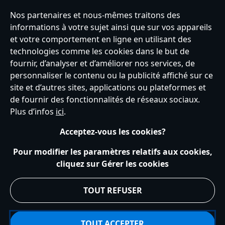
INSCRIVEZ-VOUS
Nos partenaires et nous-mêmes traitons des
informations à votre sujet ainsi que sur vos appareils
et votre comportement en ligne en utilisant des
technologies comme les cookies dans le but de
fournir, d’analyser et d’améliorer nos services, de
France
personnaliser le contenu ou la publicité affiché sur ce
site et d’autres sites, applications ou plateformes et
de fournir des fonctionnalités de réseaux sociaux.
Service clients
Conditions d’utilisation
Trouver un magasin
Plus d’infos
ici
.
Plan du site
Règles de respect de la vie privée
Acceptez-vous les cookies?
Politique de cookies
Notice relative à la confidentialité
Conditions générales de vente
Gérer vos paramètres des cookies
Pour modifier les paramètres relatifs aux cookies,
s172 Statements
Accessibility
cliquez sur Gérer les cookies
© Disney © Disney•Pixar © & ™ Lucasfilm LTD © Tous droits Réservés.
TOUT REFUSER
TOUT ACCEPTER