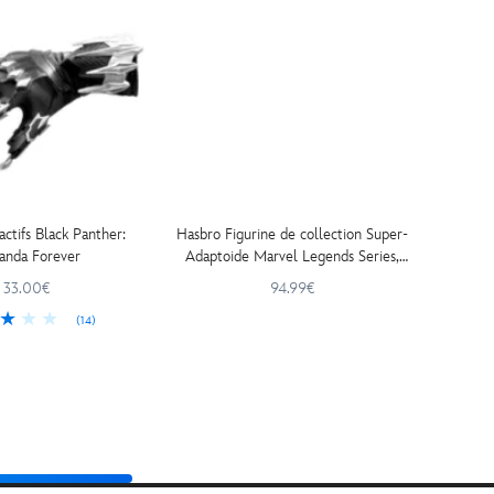
actifs Black Panther:
Hasbro Figurine de collection Super-
anda Forever
Adaptoide Marvel Legends Series,
Avengers 60e anniversaire
33.00€
94.99€
(14)