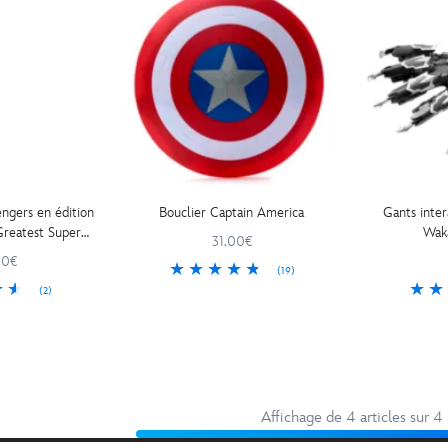
ngers en édition
Bouclier Captain America
Gants inter
Greatest Super
Wak
31.00€
es
00€
(19)
(2)
Affichage de 4 articles sur 4