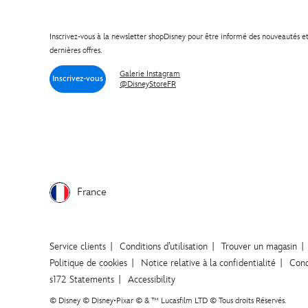
Hulk (1)
Adulte (1)
Inscrivez-vous à la newsletter shopDisney pour être informé des nouveautés e
Iron Man (1)
dernières offres.
Galerie Instagram
Inscrivez-vous
@DisneyStoreFR
Afficher toutes les options (5)
France
Service clients
Conditions d’utilisation
Trouver un magasin
Politique de cookies
Notice relative à la confidentialité
Cond
s172 Statements
Accessibility
© Disney © Disney•Pixar © & ™ Lucasfilm LTD © Tous droits Réservés.