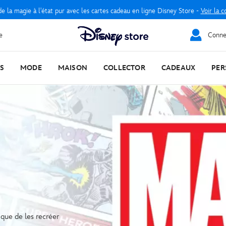
e la magie à l'état pur avec les cartes cadeau en ligne Disney Store -
Voir la c
e
Connec
S
MODE
MAISON
COLLECTOR
CADEAUX
PER
 que de les recréer