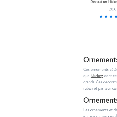
Décoration Mickey
20.0
Ornements
Ces ornements célèbr
que
Mickey
, dont c
grands. Ces décorati
ruban et par leur ca
Ornements
Les ornements et dé
en passant par des 