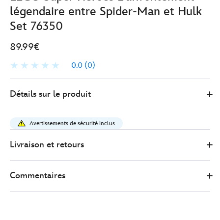
légendaire entre Spider-Man et Hulk
Set 76350
89.99€
0.0
(0)
LEGO
417161680512
417161680512
EUR
Détails sur le produit
89.99
https://www.disneystore.fr/lego-
super-
Avertissements de sécurité inclus
heroes-
l-
Livraison et retours
affrontement-
legendaire-
Commentaires
entre-
spider-
man-
et-