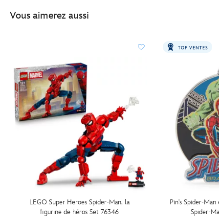
hulk-
Vous aimerez aussi
set-
76350-
417161680512.html
TOP VENTES
http://schema.org/InStock
LEGO Super Heroes Spider-Man, la
Pin's Spider-Man 
figurine de héros Set 76346
Spider-M