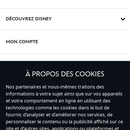
DÉCOUVREZ DISNEY
MON COMPTE
INSCRIVEZ-VOUS
À PROPOS DES COOKIES
Nos partenaires et nous-mêmes traitons des
informations à votre sujet ainsi que sur vos appareils
France
et votre comportement en ligne en utilisant des
technologies comme les cookies dans le but de
fournir, d’analyser et d’améliorer nos services, de
personnaliser le contenu ou la publicité affiché sur ce
Service clients
Conditions d’utilisation
Trouver un magasin
site et d’autres sites, applications ou plateformes et
Plan du site
Règles de respect de la vie privée