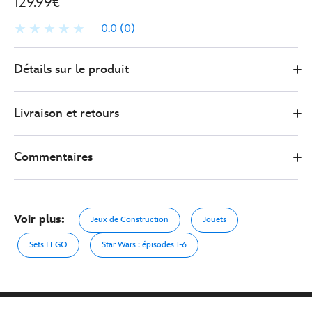
129.99€
0.0
(0)
417160399552
417160399552
EUR
Détails sur le produit
129.99
https://www.disneystore.fr/lego-
star-
Livraison et retours
wars-
droide-
de-
Commentaires
combat-
sur-
son-
Voir plus:
Jeux de Construction
Jouets
stap-
75428-
Sets LEGO
Star Wars : épisodes 1-6
417160399552.html
http://schema.org/OutOfStock