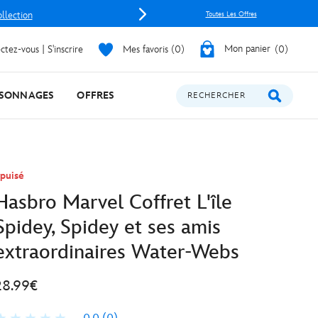
ollection
Toutes Les Offres
tez-vous | S'inscrire
Mes favoris
0
Mon panier
0
SONNAGES
OFFRES
RECHERCHER
puisé
Hasbro Marvel Coffret L'île
Spidey, Spidey et ses amis
extraordinaires Water-Webs
28.99€