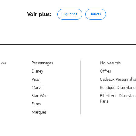
Voir plus:
Figurines
Jouets
Personnages
Nouveautés
t des
Disney
Offres
Pixar
Cadeaux Personnalis
Marvel
Boutique Disneyland
Star Wars
Billetterie Disneylan
Paris
Films
Marques