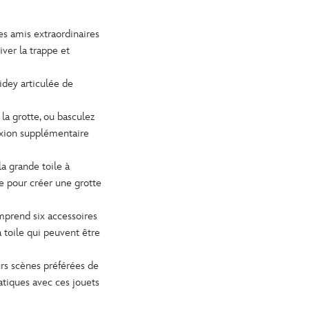
es amis extraordinaires
iver la trappe et
idey articulée de
la grotte, ou basculez
exion supplémentaire
la grande toile à
rme pour créer une grotte
mprend six accessoires
 toile qui peuvent être
urs scènes préférées de
atiques avec ces jouets