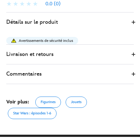
0.0
(0)
Disney
417130891338
417130891338
EUR
Détails sur le produit
Store
60.00
https://www.disneystore.fr/figurine-
clang-
Avertissements de sécurité inclus
parlante-
star-
Livraison et retours
wars-
the-
Commentaires
mandalorian-
and-
grogu-
417130891338.html
Voir plus:
Figurines
Jouets
http://schema.org/OutOfStock
Star Wars : épisodes 1-6