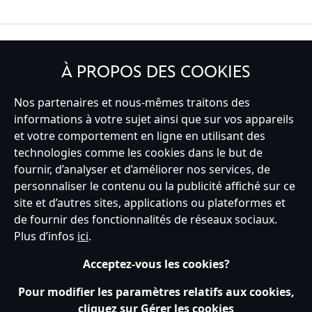
INSCRIVEZ-VOUS
À PROPOS DES COOKIES
Nos partenaires et nous-mêmes traitons des
informations à votre sujet ainsi que sur vos appareils
et votre comportement en ligne en utilisant des
France
technologies comme les cookies dans le but de
fournir, d’analyser et d’améliorer nos services, de
personnaliser le contenu ou la publicité affiché sur ce
Service clients
Conditions d’utilisation
Trouver un magasin
site et d’autres sites, applications ou plateformes et
Plan du site
Règles de respect de la vie privée
de fournir des fonctionnalités de réseaux sociaux.
Politique de cookies
Notice relative à la confidentialité
Plus d’infos
ici
.
Conditions générales de vente
Gérer vos paramètres des cookies
s172 Statements
Accessibility
Acceptez-vous les cookies?
© Disney © Disney•Pixar © & ™ Lucasfilm LTD © Tous droits Réservés.
Pour modifier les paramètres relatifs aux cookies,
cliquez sur Gérer les cookies