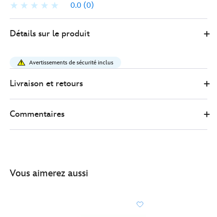
0.0
(0)
Disney
415161071828
415161071828
EUR
Détails sur le produit
Store
20.00
https://www.disneystore.fr/disney-
store-
Avertissements de sécurité inclus
support-
de-
Livraison et retours
serre-
tete-
Commentaires
a-
oreilles-
avec-
bouton-
pression-
Vous aimerez aussi
et-
petite-
peluche-
stitch-