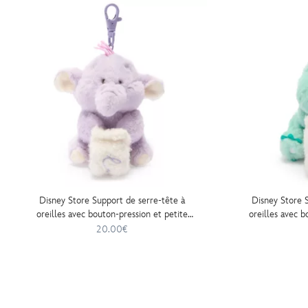
lilo-
et-
stitch-
10%C2%A0cm-
415161071828.html
http://schema.org/InStock
Disney Store Support de serre-tête à
Disney Store 
oreilles avec bouton-pression et petite
oreilles avec b
peluche Lumpy, Winnie l'Ourson, 10 cm
peluche Re
20.00€