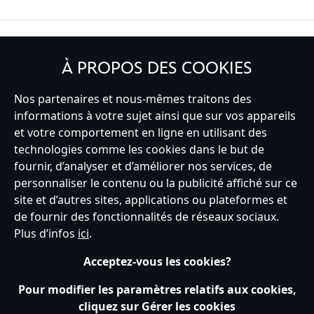
INSCRIVEZ-VOUS
À PROPOS DES COOKIES
Nos partenaires et nous-mêmes traitons des
informations à votre sujet ainsi que sur vos appareils
et votre comportement en ligne en utilisant des
France
technologies comme les cookies dans le but de
fournir, d’analyser et d’améliorer nos services, de
personnaliser le contenu ou la publicité affiché sur ce
Service clients
Conditions d’utilisation
Trouver un magasin
site et d’autres sites, applications ou plateformes et
Plan du site
Règles de respect de la vie privée
de fournir des fonctionnalités de réseaux sociaux.
Politique de cookies
Notice relative à la confidentialité
Plus d’infos
ici
.
Conditions générales de vente
Gérer vos paramètres des cookies
s172 Statements
Accessibility
Acceptez-vous les cookies?
© Disney © Disney•Pixar © & ™ Lucasfilm LTD © Tous droits Réservés.
Pour modifier les paramètres relatifs aux cookies,
cliquez sur Gérer les cookies