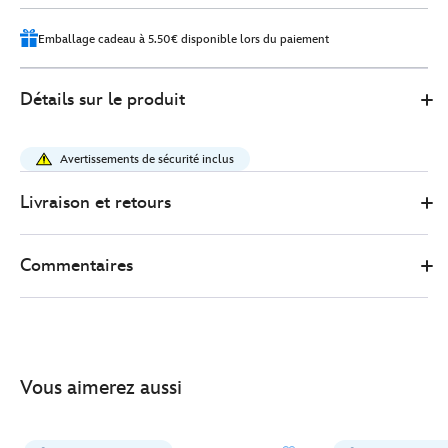
Emballage cadeau à 5.50€ disponible lors du paiement
Disney
415161112590
415161112590
EUR
Détails sur le produit
Store
15.00
https://www.disneystore.fr/disney-
store-
Avertissements de sécurité inclus
japon-
petite-
Livraison et retours
peluche-
pan-
Commentaires
pan-
urupocha-
chan-
bambi-
13%C2%A0cm-
Vous aimerez aussi
415161112590.html
http://schema.org/InStock