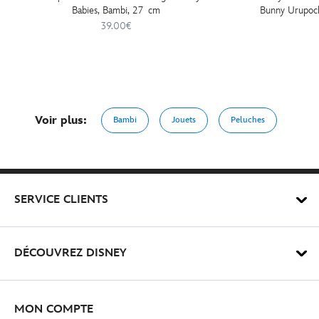
Babies, Bambi, 27 cm
Bunny Urupoc
39.00€
Voir plus:
Bambi
Jouets
Peluches
SERVICE CLIENTS
DÉCOUVREZ DISNEY
MON COMPTE