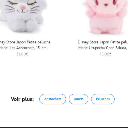
ney Store Japon Petite peluche
Disney Store Japon Petite pel
arie, Les Aristochats, 15 cm
Marie Urupocha-Chan Sakura, 
Aristochats, 11 cm
31.00€
15.00€
Voir plus:
Aristochats
Jouets
Peluches