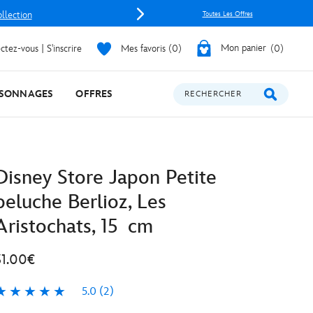
ollection
Toutes Les Offres
tez-vous | S'inscrire
Mes favoris
0
Mon panier
0
SONNAGES
OFFRES
RECHERCHER
Disney Store Japon Petite
peluche Berlioz, Les
Aristochats, 15 cm
31.00€
5.0
(2)
.0
2