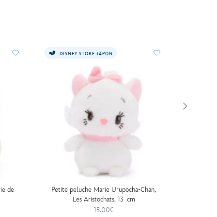
DISNEY STORE JAPON
DISNE
ie de
Petite peluche Marie Urupocha-Chan,
Disney
Les Aristochats, 13 cm
Lucifer
15.00€