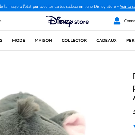
e la magie à l'état pur avec les cartes cadeau en ligne Disney Store -
Voir la c
e
Connec
S
MODE
MAISON
COLLECTOR
CADEAUX
PER
5