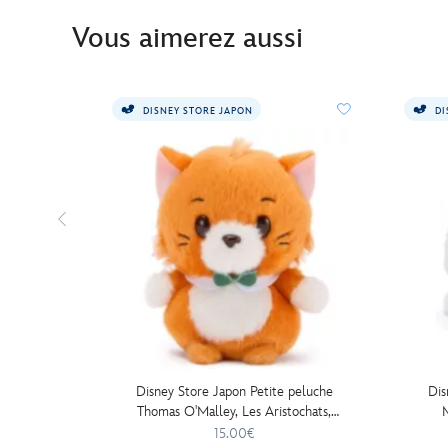
Vous aimerez aussi
DISNEY STORE JAPON
DI
Disney Store Japon Petite peluche
Dis
Thomas O'Malley, Les Aristochats,
M
13 cm
15.00€