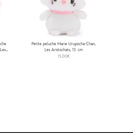
uche
Petite peluche Marie Urupocha-Chan,
Disney S
Les
Les Aristochats, 13 cm
t
15.00€