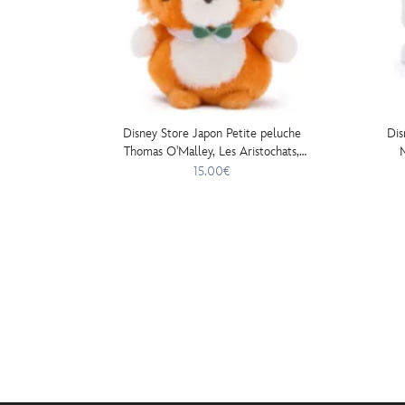
Disney Store Japon Petite peluche
Dis
Thomas O'Malley, Les Aristochats,
M
13 cm
15.00€