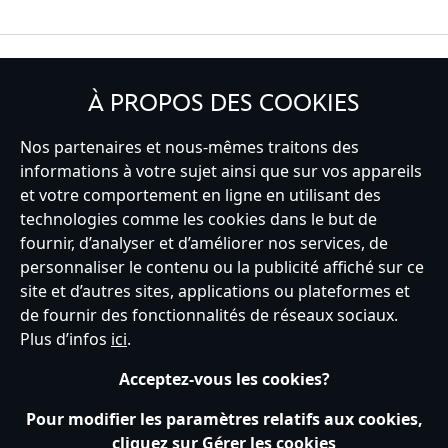
INSCRIVEZ-VOUS
À PROPOS DES COOKIES
Nos partenaires et nous-mêmes traitons des
informations à votre sujet ainsi que sur vos appareils
et votre comportement en ligne en utilisant des
France
technologies comme les cookies dans le but de
fournir, d’analyser et d’améliorer nos services, de
personnaliser le contenu ou la publicité affiché sur ce
Service clients
Conditions d’utilisation
Trouver un magasin
site et d’autres sites, applications ou plateformes et
Plan du site
Règles de respect de la vie privée
de fournir des fonctionnalités de réseaux sociaux.
Politique de cookies
Notice relative à la confidentialité
Plus d’infos
ici
.
Conditions générales de vente
Gérer vos paramètres des cookies
s172 Statements
Accessibility
Acceptez-vous les cookies?
© Disney © Disney•Pixar © & ™ Lucasfilm LTD © Tous droits Réservés.
Pour modifier les paramètres relatifs aux cookies,
cliquez sur Gérer les cookies