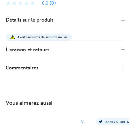
0.0
(0)
415159975008
415159975008
EUR
Détails sur le produit
15.00
https://www.disneystore.fr/disney-
store-
Avertissements de sécurité inclus
japon-
petite-
Livraison et retours
peluche-
angel-
Commentaires
urupocha-
chan-
lilo-
et-
stitch-
Vous aimerez aussi
11%C2%A0cm-
415159975008.html
http://schema.org/InStock
DISNEY STORE 