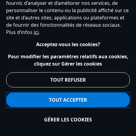
fournir, d’analyser et d’améliorer nos services, de
France
personnaliser le contenu ou la publicité affiché sur ce
site et d’autres sites, applications ou plateformes et
de fournir des fonctionnalités de réseaux sociaux.
Service clients
Conditions d’utilisation
Trouver un magasin
Plus d’infos
ici
.
Plan du site
Règles de respect de la vie privée
Acceptez-vous les cookies?
Politique de cookies
Notice relative à la confidentialité
Conditions générales de vente
Gérer vos paramètres des cookies
Pour modifier les paramètres relatifs aux cookies,
s172 Statements
Accessibility
cliquez sur Gérer les cookies
© Disney © Disney•Pixar © & ™ Lucasfilm LTD © Tous droits Réservés.
TOUT REFUSER
TOUT ACCEPTER
GÉRER LES COOKIES