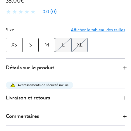
35.00€
0.0
(0)
Size
Afficher le tableau des tailles
XS
S
M
L
XL
Disney
5205053610002M
5205053610002M
EUR
Détails sur le produit
Store
35.00
https://www.disneystore.fr/walt-
disney-
Avertissements de sécurité inclus
world-
t-
Livraison et retours
shirt-
chapeau-
Commentaires
de-
mickey-