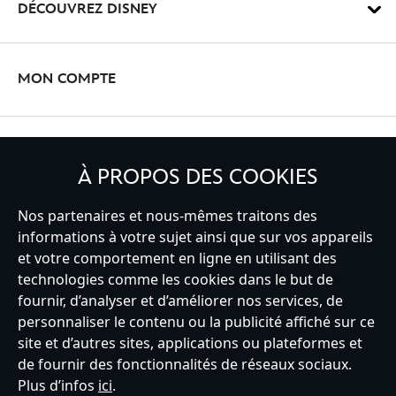
DÉCOUVREZ DISNEY
MON COMPTE
INSCRIVEZ-VOUS
À PROPOS DES COOKIES
Nos partenaires et nous-mêmes traitons des
informations à votre sujet ainsi que sur vos appareils
et votre comportement en ligne en utilisant des
France
technologies comme les cookies dans le but de
fournir, d’analyser et d’améliorer nos services, de
personnaliser le contenu ou la publicité affiché sur ce
Service clients
Conditions d’utilisation
Trouver un magasin
site et d’autres sites, applications ou plateformes et
Plan du site
Règles de respect de la vie privée
de fournir des fonctionnalités de réseaux sociaux.
Politique de cookies
Notice relative à la confidentialité
Plus d’infos
ici
.
Conditions générales de vente
Gérer vos paramètres des cookies