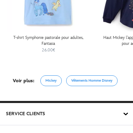
T-shirt Symphonie pastorale pour adultes,
Haut Mickey l'app
Fantasia
pour a
26.00€
Voir plus:
Mickey
Vêtements Homme Disney
SERVICE CLIENTS