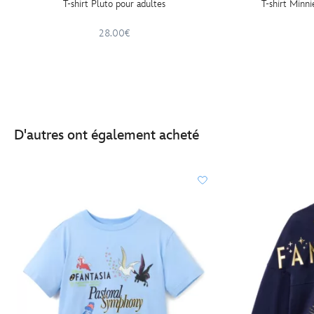
T-shirt Pluto pour adultes
T-shirt Minn
28.00€
D'autres ont également acheté