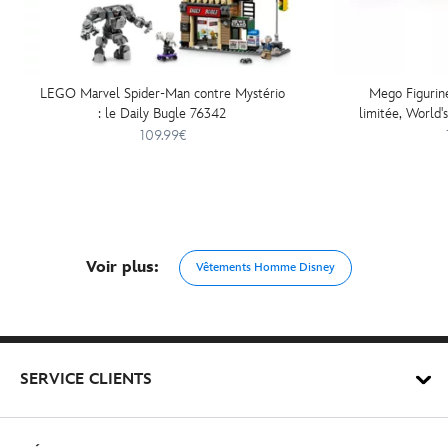
LEGO Marvel Spider-Man contre Mystério
Mego Figurine
: le Daily Bugle 76342
limitée, World
109.99€
Voir plus:
Vêtements Homme Disney
SERVICE CLIENTS