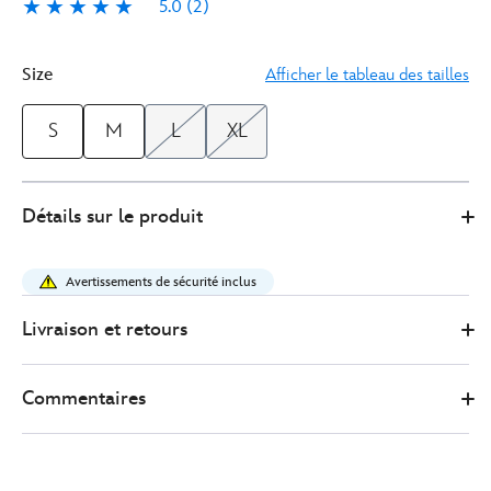
5.0
(2)
5.0
2
Size
Afficher le tableau des tailles
S
M
L
XL
5205051770215M
5205051770215M
EUR
Détails sur le produit
27.00
https://www.disneystore.fr/t-
shirt-
Avertissements de sécurité inclus
marvel-
dispute-
Livraison et retours
a-
asgard-
Commentaires
pour-
adultes-
5205051770215M.html
http://schema.org/InStock