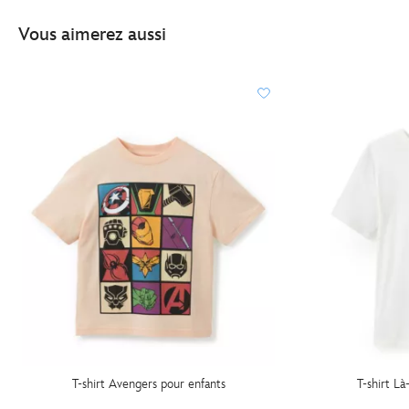
Vous aimerez aussi
T-shirt Avengers pour enfants
T-shirt L