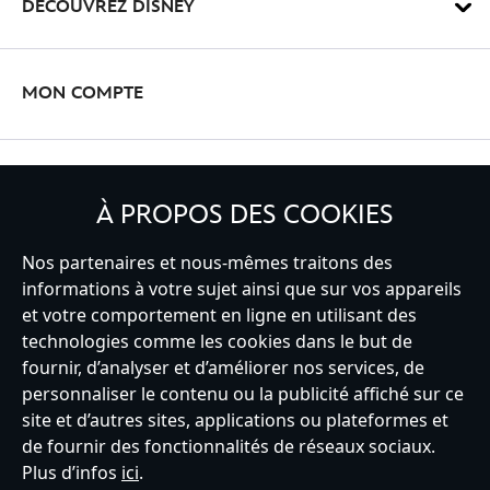
DÉCOUVREZ DISNEY
MON COMPTE
INSCRIVEZ-VOUS
À PROPOS DES COOKIES
Nos partenaires et nous-mêmes traitons des
informations à votre sujet ainsi que sur vos appareils
France
et votre comportement en ligne en utilisant des
technologies comme les cookies dans le but de
fournir, d’analyser et d’améliorer nos services, de
personnaliser le contenu ou la publicité affiché sur ce
Service clients
Conditions d’utilisation
Trouver un magasin
site et d’autres sites, applications ou plateformes et
Plan du site
Règles de respect de la vie privée
de fournir des fonctionnalités de réseaux sociaux.
Politique de cookies
Notice relative à la confidentialité
Plus d’infos
ici
.
Conditions générales de vente
Gérer vos paramètres des cookies