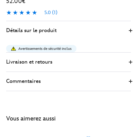
52.00€
5.0
(1)
5.0
1
Disney
5102050290202M
5102050290202M
EUR
Détails sur le produit
Store
52.00
https://www.disneystore.fr/sweatshirt-
belle-
Avertissements de sécurité inclus
pour-
femmes-
Livraison et retours
la-
belle-
Commentaires
et-
la-
bete-
5102050290202M.html
http://schema.org/OutOfStock
Vous aimerez aussi