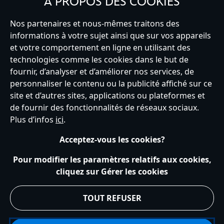
À PROPOS DES COOKIES
Nos partenaires et nous-mêmes traitons des
informations à votre sujet ainsi que sur vos appareils
France
et votre comportement en ligne en utilisant des
technologies comme les cookies dans le but de
fournir, d’analyser et d’améliorer nos services, de
personnaliser le contenu ou la publicité affiché sur ce
Service clients
Conditions d’utilisation
Trouver un magasin
site et d’autres sites, applications ou plateformes et
Plan du site
Règles de respect de la vie privée
de fournir des fonctionnalités de réseaux sociaux.
Politique de cookies
Notice relative à la confidentialité
Plus d’infos
ici
.
Conditions générales de vente
Gérer vos paramètres des cookies
s172 Statements
Accessibility
Acceptez-vous les cookies?
© Disney © Disney•Pixar © & ™ Lucasfilm LTD © Tous droits Réservés.
Pour modifier les paramètres relatifs aux cookies,
cliquez sur Gérer les cookies
TOUT REFUSER