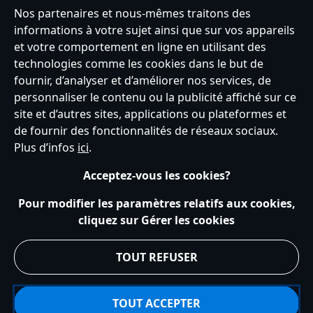
Nos partenaires et nous-mêmes traitons des
informations à votre sujet ainsi que sur vos appareils
France
et votre comportement en ligne en utilisant des
technologies comme les cookies dans le but de
fournir, d’analyser et d’améliorer nos services, de
personnaliser le contenu ou la publicité affiché sur ce
Service clients
Conditions d’utilisation
Trouver un magasin
site et d’autres sites, applications ou plateformes et
Plan du site
Règles de respect de la vie privée
de fournir des fonctionnalités de réseaux sociaux.
Politique de cookies
Notice relative à la confidentialité
Plus d’infos
ici
.
Conditions générales de vente
Gérer vos paramètres des cookies
s172 Statements
Accessibility
Acceptez-vous les cookies?
© Disney © Disney•Pixar © & ™ Lucasfilm LTD © Tous droits Réservés.
Pour modifier les paramètres relatifs aux cookies,
cliquez sur Gérer les cookies
TOUT REFUSER
TOUT ACCEPTER