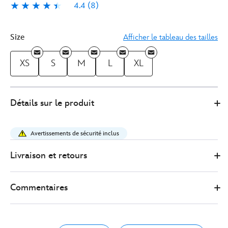
4.4
(8)
4.4
8
Size
Afficher le tableau des tailles
XS
S
M
L
XL
5201050290158M
5201050290158M
EUR
Détails sur le produit
52.00
https://www.disneystore.fr/sweat-
a-
Avertissements de sécurité inclus
capuche-
donald-
Livraison et retours
pour-
adultes-
Commentaires
5201050290158M.html
http://schema.org/OutOfStock