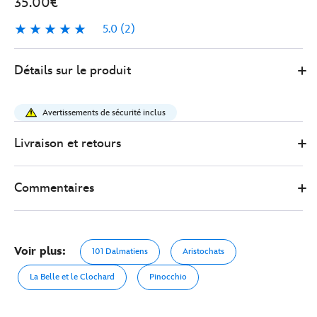
35.00€
5.0
(2)
5.0
2
442030108576
442030108576
EUR
Détails sur le produit
35.00
https://www.disneystore.fr/sacoche-
d-
Avertissements de sécurité inclus
appareil-
photo-
Livraison et retours
a-
bandouliere-
Commentaires
chiens-
et-
chats-
disney-
Voir plus:
101 Dalmatiens
Aristochats
442030108576.html
http://schema.org/OutOfStock
La Belle et le Clochard
Pinocchio