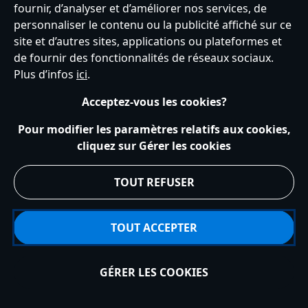
fournir, d’analyser et d’améliorer nos services, de
personnaliser le contenu ou la publicité affiché sur ce
Service clients
Conditions d’utilisation
Trouver un magasin
site et d’autres sites, applications ou plateformes et
Plan du site
Règles de respect de la vie privée
de fournir des fonctionnalités de réseaux sociaux.
Politique de cookies
Notice relative à la confidentialité
Plus d’infos
ici
.
Conditions générales de vente
Gérer vos paramètres des cookies
s172 Statements
Accessibility
Acceptez-vous les cookies?
© Disney © Disney•Pixar © & ™ Lucasfilm LTD © Tous droits Réservés.
Pour modifier les paramètres relatifs aux cookies,
cliquez sur Gérer les cookies
TOUT REFUSER
TOUT ACCEPTER
GÉRER LES COOKIES
Épuisé