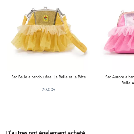
Sac Belle à bandoulière, La Belle et la Bête
Sac Aurore à ban
Belle 
20.00€
D'autres ont également acheté