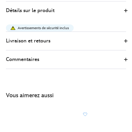
Disney
444041317039
444041317039
EUR
Détails sur le produit
Store
24.00
https://www.disneystore.fr/sac-
jasmine-
Avertissements de sécurité inclus
a-
bandouliere-
Livraison et retours
pour-
enfants-
Commentaires
aladdin-
444041317039.html
http://schema.org/InStock
Vous aimerez aussi