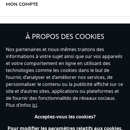
MON COMPTE
INSCRIVEZ-VOUS
À PROPOS DES COOKIES
Nos partenaires et nous-mêmes traitons des
informations à votre sujet ainsi que sur vos appareils
et votre comportement en ligne en utilisant des
France
technologies comme les cookies dans le but de
fournir, d’analyser et d’améliorer nos services, de
personnaliser le contenu ou la publicité affiché sur ce
Service clients
Conditions d’utilisation
Trouver un magasin
site et d’autres sites, applications ou plateformes et
Plan du site
Règles de respect de la vie privée
de fournir des fonctionnalités de réseaux sociaux.
Politique de cookies
Notice relative à la confidentialité
Plus d’infos
ici
.
Conditions générales de vente
Gérer vos paramètres des cookies
s172 Statements
Accessibility
Acceptez-vous les cookies?
© Disney © Disney•Pixar © & ™ Lucasfilm LTD © Tous droits Réservés.
Pour modifier les paramètres relatifs aux cookies,